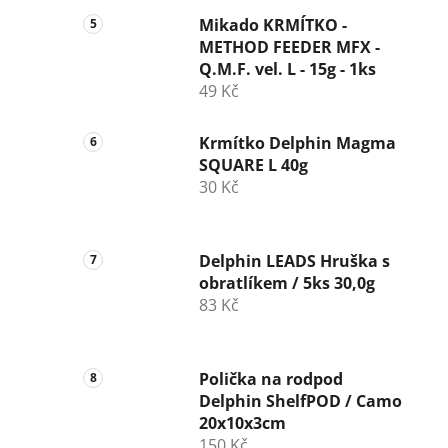
Mikado KRMÍTKO -
METHOD FEEDER MFX -
Q.M.F. vel. L - 15g - 1ks
49 Kč
Krmítko Delphin Magma
SQUARE L 40g
30 Kč
Delphin LEADS Hruška s
obratlíkem / 5ks 30,0g
83 Kč
Polička na rodpod
Delphin ShelfPOD / Camo
20x10x3cm
150 Kč