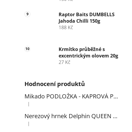
Raptor Baits DUMBELLS
Jahoda Chilli 150g
188 Kč
Krmítko průběžné s
excentrickým olovem 20g
27 Kč
Hodnocení produktů
Mikado PODLOŽKA - KAPROVÁ PRO VYHÁČKOVÁNÍ S METREM - (102x60cm) - 1ks
|
Hodnocení produktu je 5 z 5 hvězdiček.
Nerezový hrnek Delphin QUEEN 300ml
|
Hodnocení produktu je 5 z 5 hvězdiček.