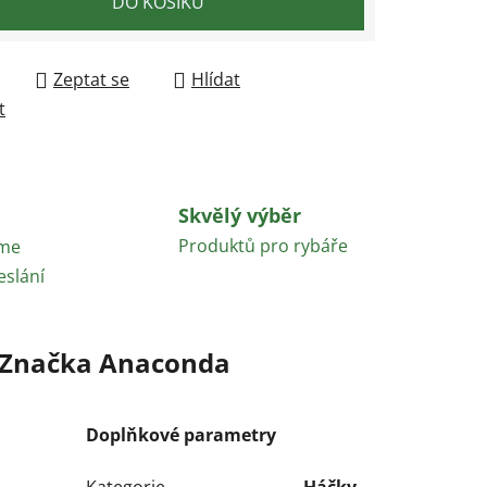
DO KOŠÍKU
Zeptat se
Hlídat
t
Skvělý výběr
Produktů pro rybáře
áme
eslání
Značka
Anaconda
Doplňkové parametry