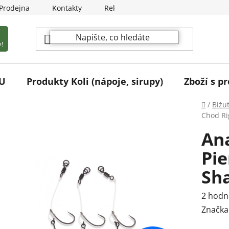
Prodejna
Kontakty
Reklamační podmínky
!
U
Produkty Koli (nápoje, sirupy)
Zboží s pr
Domů
/
Bižu
Chod Ri
An
Pie
Sh
Průmě
2 hodn
hodnoc
Značka
produk