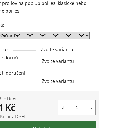
pro lov na pop up boilies, klasické nebo
é boilies
a:
ek.
nost
Zvolte variantu
 doručit
Zvolte variantu
ti doručení
Zvolte variantu
č
–16 %
4 Kč
 Kč bez DPH
 cena: