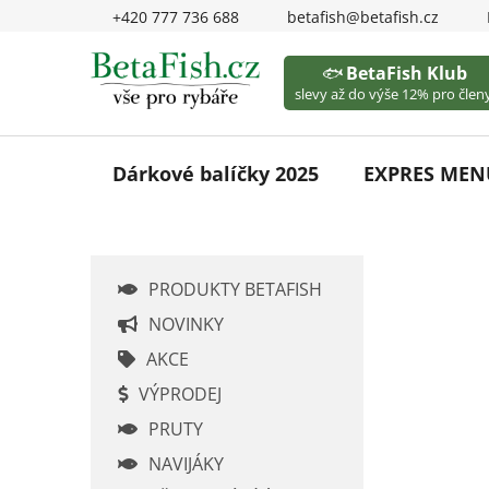
Přejít
+420 777 736 688
betafish@betafish.cz
na
obsah
🐟
BetaFish Klub
slevy až do výše 12% pro členy
Dárkové balíčky 2025
EXPRES MEN
P
PRODUKTY BETAFISH
o
s
NOVINKY
t
AKCE
r
VÝPRODEJ
a
PRUTY
n
n
NAVIJÁKY