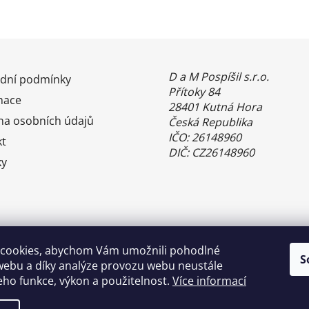
D a M Pospíšil s.r.o.
dní podmínky
Přítoky 84
mace
28401 Kutná Hora
na osobních údajů
Česká Republika
IČO: 26148960
kt
DIČ: CZ26148960
ky
cookies, abychom Vám umožnili pohodlné
S
webu a díky analýze provozu webu neustále
jeho funkce, výkon a použitelnost.
Více informací
Benefity Pluxee - Sodexo