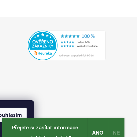
ouhlasím
Přejete si zasílat informace
ANO
NE