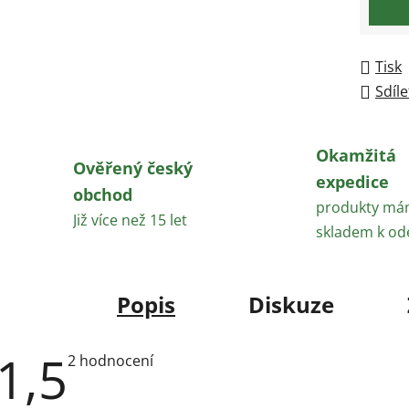
Tisk
Sdíle
Okamžitá
Ověřený český
expedice
obchod
produkty m
Již více než 15 let
skladem k od
Popis
Diskuze
1,5
Průměrné
2 hodnocení
hodnocení
produktu
je