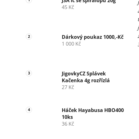
JSA lc se spirálopu 20g
45 Kč
Dárkový poukaz 1000,-Kč
1 000 Kč
JigovkyCZ Splávek
Kačenka 4g rozřízlá
27 Kč
Háček Hayabusa HBO400
10ks
36 Kč