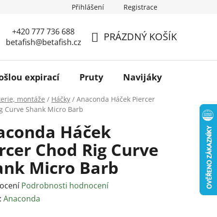
Přihlášení
Registrace
+420 777 736 688
PRÁZDNÝ KOŠÍK
betafish@betafish.cz
NÁKUPNÍ
KOŠÍK
ošlou expirací
Pruty
Navijáky
Podběr
terie, montáže
/
Háčky
/
Anaconda Háček Piercer
g Curve Shank Micro Barb
aconda Háček
rcer Chod Rig Curve
ank Micro Barb
rné
ocení
Podrobnosti hodnocení
ení
:
Anaconda
tu