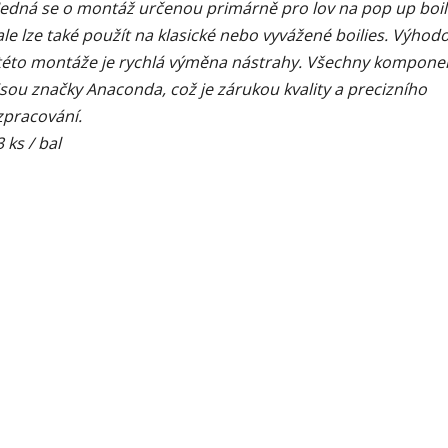
Jedná se o montáž určenou primárně pro lov na pop up boil
1,5
z
ale lze také použít na klasické nebo vyvážené boilies. Výhod
5
hvězdiček.
této montáže je rychlá výměna nástrahy. Všechny kompone
jsou značky Anaconda, což je zárukou kvality a precizního
zpracování.
3 ks / bal