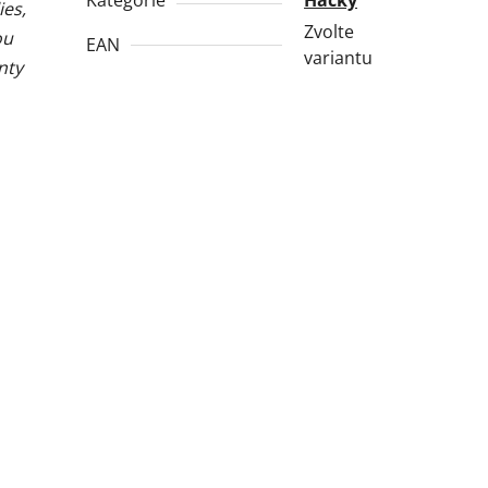
Kategorie
Háčky
ies,
Zvolte
ou
EAN
variantu
nty