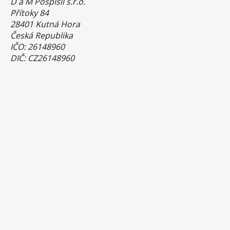
D a M Pospíšil s.r.o.
Přítoky 84
28401 Kutná Hora
Česká Republika
IČO: 26148960
DIČ: CZ26148960