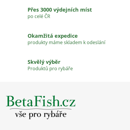
v
Přes 3000 výdejních míst
k
po celé ČR
y
v
ý
Okamžitá expedice
p
produkty máme skladem k odeslání
i
s
u
Skvělý výběr
Produktů pro rybáře
Z
á
p
a
t
í