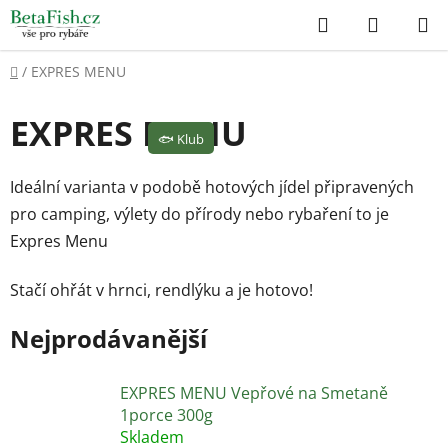
Přejít
Hledat
NÁKUP
na
KOŠÍK
obsah
Domů
/
EXPRES MENU
EXPRES MENU
🐟
Klub
Ideální varianta v podobě hotových jídel připravených
pro camping, výlety do přírody nebo rybaření to je
Expres Menu
Stačí ohřát v hrnci, rendlýku a je hotovo!
Nejprodávanější
EXPRES MENU Vepřové na Smetaně
1porce 300g
Skladem