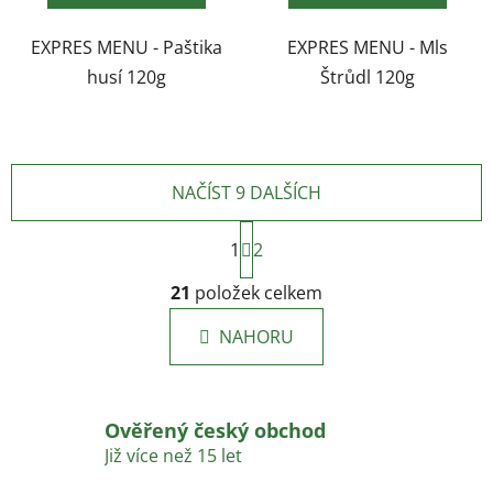
EXPRES MENU - Paštika
EXPRES MENU - Mls
husí 120g
Štrůdl 120g
NAČÍST 9 DALŠÍCH
S
1
t
2
r
O
á
21
položek celkem
v
n
l
k
NAHORU
á
o
d
v
a
á
c
n
Ověřený český obchod
í
í
Již více než 15 let
p
r