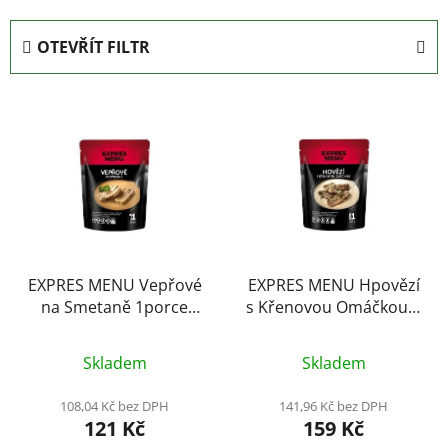
z
e
OTEVŘÍT FILTR
n
í
V
p
ý
r
p
o
i
d
s
u
p
k
r
t
o
EXPRES MENU Vepřové
EXPRES MENU Hpovězí
ů
na Smetaně 1porce
s Křenovou Omáčkou 1
d
300g
porce 300g
u
k
Skladem
Skladem
t
108,04 Kč bez DPH
141,96 Kč bez DPH
ů
121 Kč
159 Kč