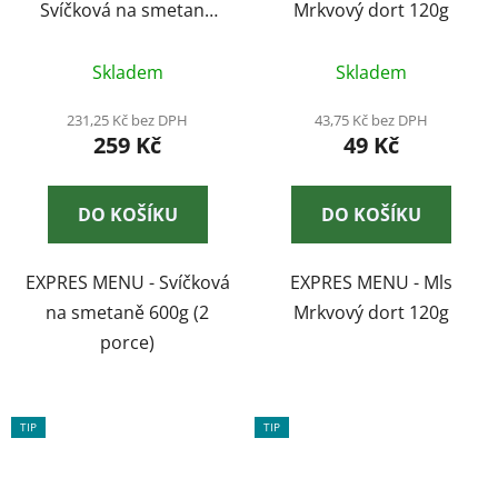
Svíčková na smetaně
Mrkvový dort 120g
600g (2 porce)
Průměrné
Skladem
Skladem
hodnocení
produktu
231,25 Kč bez DPH
43,75 Kč bez DPH
259 Kč
49 Kč
je
1,0
z
DO KOŠÍKU
DO KOŠÍKU
5
hvězdiček.
EXPRES MENU - Svíčková
EXPRES MENU - Mls
na smetaně 600g (2
Mrkvový dort 120g
porce)
TIP
TIP