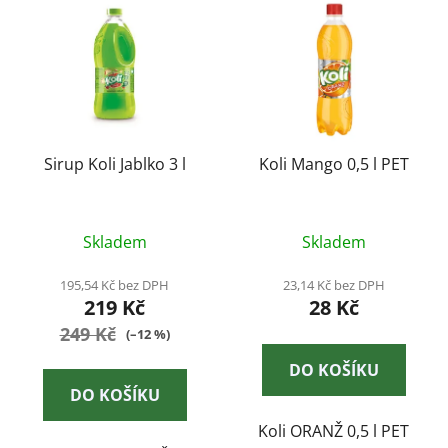
ý
r
p
o
i
d
s
u
p
k
r
t
o
Sirup Koli Jablko 3 l
Koli Mango 0,5 l PET
ů
d
u
k
Skladem
Skladem
t
195,54 Kč bez DPH
23,14 Kč bez DPH
ů
219 Kč
28 Kč
249 Kč
(–12 %)
DO KOŠÍKU
DO KOŠÍKU
Koli ORANŽ 0,5 l PET