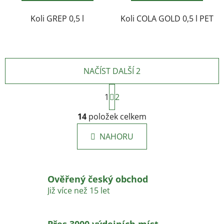
hvězdiček.
Koli GREP 0,5 l
Koli COLA GOLD 0,5 l PET
NAČÍST DALŠÍ 2
S
1
t
2
r
O
á
14
položek celkem
v
n
l
k
NAHORU
á
o
d
v
a
á
c
n
Ověřený český obchod
í
í
Již více než 15 let
p
r
v