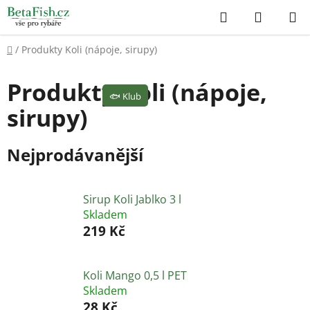
Přejít
Hledat
NÁKUP
na
KOŠÍK
obsah
Domů
/
Produkty Koli (nápoje, sirupy)
Produkty Koli (nápoje,
🐟
Klub
sirupy)
Nejprodávanější
Sirup Koli Jablko 3 l
Skladem
219 Kč
Koli Mango 0,5 l PET
Skladem
28 Kč