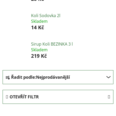
Koli Sodovka 2l
Skladem
14 Kč
Sirup Koli BEZINKA 3 l
Skladem
219 Kč
Ř
Řadit podle:
Nejprodávanější
a
z
e
OTEVŘÍT FILTR
n
í
V
p