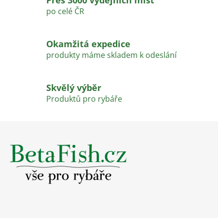
Přes 3000 výdejních míst
k
po celé ČR
y
v
ý
Okamžitá expedice
p
produkty máme skladem k odeslání
i
s
u
Skvělý výběr
Produktů pro rybáře
Z
á
p
a
t
í