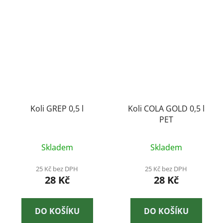
Koli GREP 0,5 l
Koli COLA GOLD 0,5 l
PET
Průměrné
Skladem
Skladem
hodnocení
produktu
25 Kč bez DPH
25 Kč bez DPH
28 Kč
28 Kč
je
1,0
z
DO KOŠÍKU
DO KOŠÍKU
5