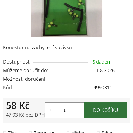
Konektor na zachycení splávku
Dostupnost
Skladem
Můžeme doručit do:
11.8.2026
Možnosti doručení
Kód:
4990311
58 Kč
DO KOŠÍKU
47,93 Kč bez DPH
Měrná cena:
Tisk
Zeptat se
Hlídat
Sdílet