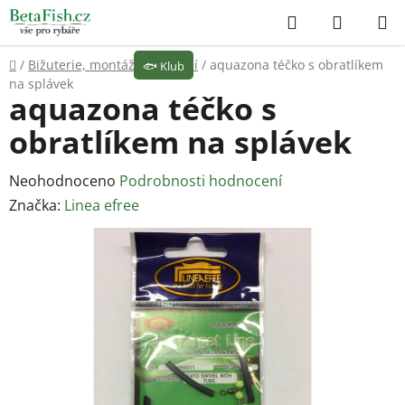
Přejít
Hledat
NÁKUP
na
KOŠÍK
obsah
Domů
/
Bižuterie, montáže
/
Ostatní
/
aquazona téčko s obratlíkem
🐟
Klub
na splávek
aquazona téčko s
obratlíkem na splávek
Průměrné
Neohodnoceno
Podrobnosti hodnocení
hodnocení
Značka:
Linea efree
produktu
je
0,0
z
5
hvězdiček.