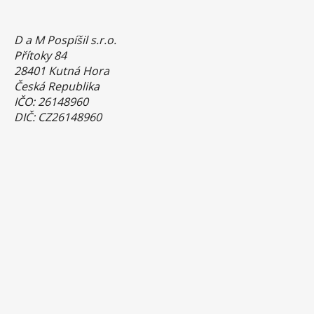
D a M Pospíšil s.r.o.
Přítoky 84
28401 Kutná Hora
Česká Republika
IČO: 26148960
DIČ: CZ26148960