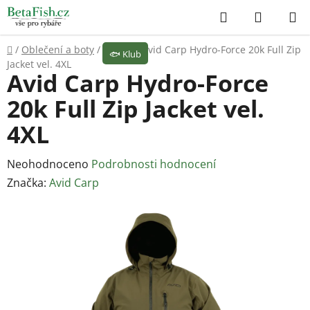
Přejít
Hledat
NÁKUP
na
KOŠÍK
obsah
Domů
/
Oblečení a boty
/
Bundy
/
Avid Carp Hydro-Force 20k Full Zip
🐟
Klub
Jacket vel. 4XL
Avid Carp Hydro-Force
20k Full Zip Jacket vel.
4XL
Průměrné
Neohodnoceno
Podrobnosti hodnocení
hodnocení
Značka:
Avid Carp
produktu
je
0,0
z
5
hvězdiček.