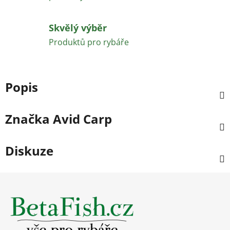
Skvělý výběr
Produktů pro rybáře
Popis
Značka
Avid Carp
Diskuze
Z
á
p
a