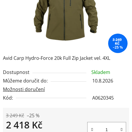
3 249
KČ
–25 %
Avid Carp Hydro-Force 20k Full Zip Jacket vel. 4XL
Dostupnost
Skladem
Můžeme doručit do:
10.8.2026
Možnosti doručení
Kód:
A0620345
3 249 Kč
–25 %
2 418 Kč