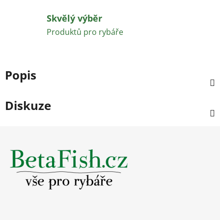
Skvělý výběr
Produktů pro rybáře
Popis
Diskuze
Z
á
p
a
t
í