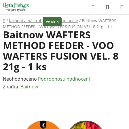
Přejít
Hledat
NÁKUP
na
KOŠÍK
obsah
Domů
/
Krmení a nástrahy
/
Vyvážené boilie
/
Baitnow WAFTERS
🐟
Klub
METHOD FEEDER - VOO WAFTERS FUSION VEL. 8 21g - 1 ks
Baitnow WAFTERS
METHOD FEEDER - VOO
WAFTERS FUSION VEL. 8
21g - 1 ks
Průměrné
Neohodnoceno
Podrobnosti hodnocení
hodnocení
Značka:
Baitnow
produktu
je
0,0
z
5