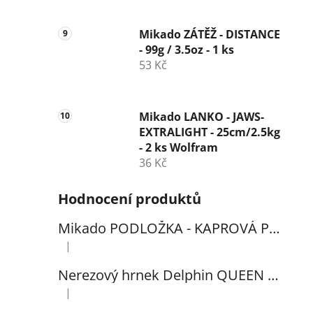
Mikado ZÁTĚŽ - DISTANCE
- 99g / 3.5oz - 1 ks
53 Kč
Mikado LANKO - JAWS-
EXTRALIGHT - 25cm/2.5kg
- 2 ks Wolfram
36 Kč
Hodnocení produktů
Mikado PODLOŽKA - KAPROVÁ PRO VYHÁČKOVÁNÍ S METREM - (102x60cm) - 1ks
|
Hodnocení produktu je 5 z 5 hvězdiček.
Nerezový hrnek Delphin QUEEN 300ml
|
Hodnocení produktu je 5 z 5 hvězdiček.