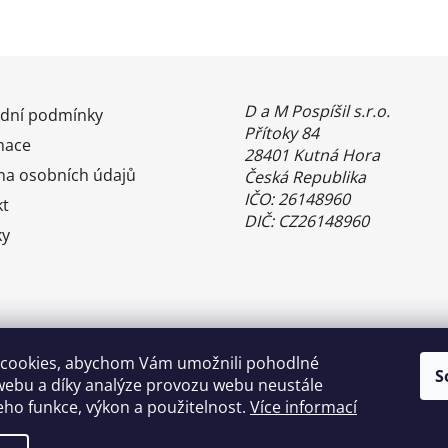
D a M Pospíšil s.r.o.
dní podmínky
Přítoky 84
mace
28401 Kutná Hora
na osobních údajů
Česká Republika
IČO: 26148960
kt
DIČ: CZ26148960
ky
cookies, abychom Vám umožnili pohodlné
S
webu a díky analýze provozu webu neustále
jeho funkce, výkon a použitelnost.
Více informací
Benefity Pluxee - Sodexo