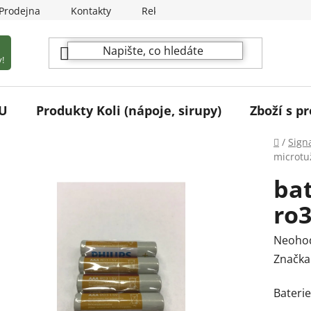
Prodejna
Kontakty
Reklamační podmínky
!
U
Produkty Koli (nápoje, sirupy)
Zboží s pr
Domů
/
Sign
microtu
ba
ro3
Průmě
Neoho
hodnoc
Značka
produk
Bateri
je