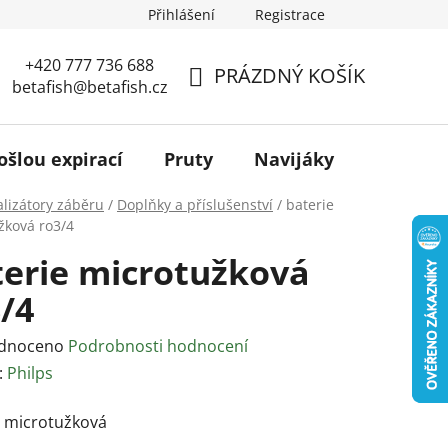
Přihlášení
Registrace
+420 777 736 688
PRÁZDNÝ KOŠÍK
betafish@betafish.cz
NÁKUPNÍ
KOŠÍK
ošlou expirací
Pruty
Navijáky
Podběr
alizátory záběru
/
Doplňky a příslušenství
/
baterie
žková ro3/4
terie microtužková
/4
rné
dnoceno
Podrobnosti hodnocení
ení
:
Philps
tu
e microtužková