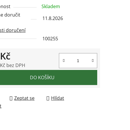
nost
Skladem
 doručit
11.8.2026
ek.
ti doručení
100255
 Kč
 Kč bez DPH
 cena:
DO KOŠÍKU
Zeptat se
Hlídat
t