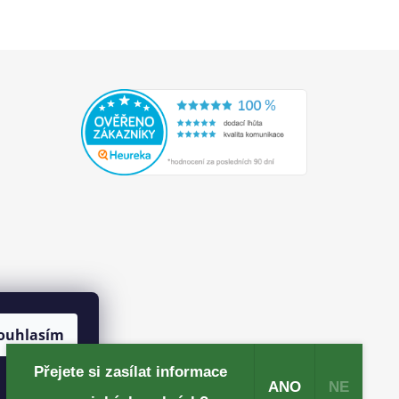
ouhlasím
Přejete si zasílat informace
ANO
NE