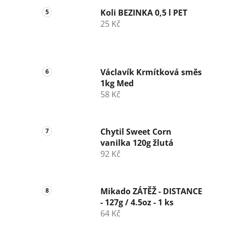
Koli BEZINKA 0,5 l PET
25 Kč
Václavík Krmítková směs
1kg Med
58 Kč
Chytil Sweet Corn
vanilka 120g žlutá
92 Kč
Mikado ZÁTĚŽ - DISTANCE
- 127g / 4.5oz - 1 ks
64 Kč