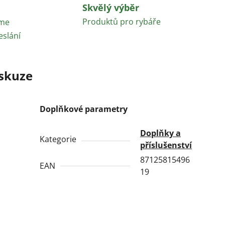
Skvělý výběr
Produktů pro rybáře
áme
eslání
skuze
Doplňkové parametry
Doplňky a
Kategorie
příslušenství
87125815496
EAN
19