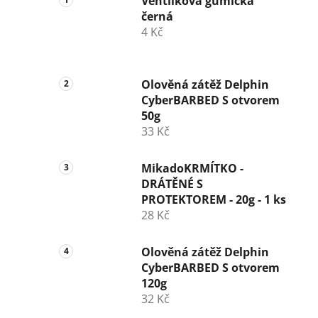
Ventilková gumička
černá
4 Kč
Olověná zátěž Delphin
CyberBARBED S otvorem
50g
33 Kč
MikadoKRMÍTKO -
DRÁTĚNÉ S
PROTEKTOREM - 20g - 1 ks
28 Kč
Olověná zátěž Delphin
CyberBARBED S otvorem
120g
32 Kč