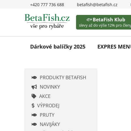
Přejít
+420 777 736 688
betafish@betafish.cz
na
obsah
🐟
BetaFish Klub
slevy až do výše 12% pro členy
Dárkové balíčky 2025
EXPRES MEN
P
PRODUKTY BETAFISH
o
s
NOVINKY
t
AKCE
r
VÝPRODEJ
a
PRUTY
n
n
NAVIJÁKY