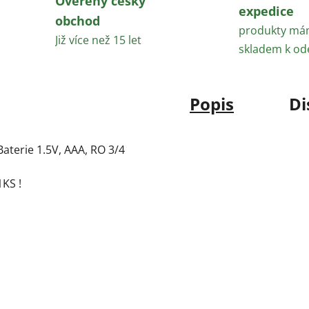
Ověřený český
expedice
obchod
produkty m
Již více než 15 let
skladem k od
Popis
Di
Baterie 1.5V, AAA, RO 3/4
1KS !