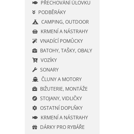
í
PŘECHOVÁNÍ ÚLOVKU
p
PODBĚRÁKY
a
CAMPING, OUTDOOR
n
e
KRMENÍ A NÁSTRAHY
l
VNADÍCÍ POMŮCKY
BATOHY, TAŠKY, OBALY
VOZÍKY
SONARY
ČLUNY A MOTORY
BIŽUTERIE, MONTÁŽE
STOJANY, VIDLIČKY
OSTATNÍ DOPLŇKY
KRMENÍ A NÁSTRAHY
DÁRKY PRO RYBÁŘE