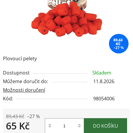
89,43
KČ
–27 %
Plovoucí pelety
Dostupnost
Skladem
Můžeme doručit do:
11.8.2026
Možnosti doručení
Kód:
98054006
89,43 Kč
–27 %
65 Kč
DO KOŠÍKU