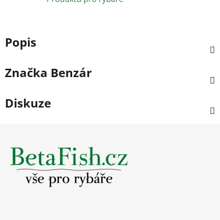
Popis
Značka
Benzár
Diskuze
Z
á
p
a
t
í