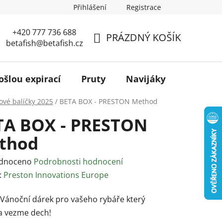
Přihlášení
Registrace
+420 777 736 688
PRÁZDNÝ KOŠÍK
betafish@betafish.cz
NÁKUPNÍ
KOŠÍK
ošlou expirací
Pruty
Navijáky
Podběr
ové balíčky 2025
/
BETA BOX - PRESTON Method
TA BOX - PRESTON
thod
rné
dnoceno
Podrobnosti hodnocení
ení
:
Preston Innovations Europe
tu
 Vánoční dárek pro vašeho rybáře který
a vezme dech!