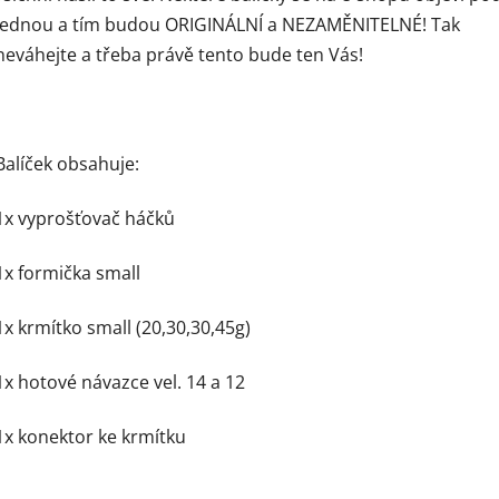
jednou a tím budou ORIGINÁLNÍ a NEZAMĚNITELNÉ! Tak
neváhejte a třeba právě tento bude ten Vás!
Balíček obsahuje:
1x vyprošťovač háčků
1x formička small
1x krmítko small (20,30,30,45g)
1x hotové návazce vel. 14 a 12
1x konektor ke krmítku