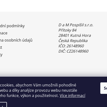
D a M Pospíšil s.r.o.
dní podmínky
Přítoky 84
mace
28401 Kutná Hora
na osobních údajů
Česká Republika
IČO: 26148960
kt
DIČ: CZ26148960
ky
cookies, abychom Vám umožnili pohodlné
S
webu a díky analýze provozu webu neustále
jeho funkce, výkon a použitelnost.
Více informací
Benefity Pluxee - Sodexo