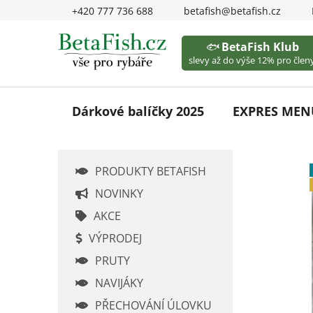
Přejít
+420 777 736 688
betafish@betafish.cz
na
obsah
🐟
BetaFish Klub
slevy až do výše 12% pro členy
Dárkové balíčky 2025
EXPRES MEN
P
PRODUKTY BETAFISH
o
s
NOVINKY
t
AKCE
r
VÝPRODEJ
a
PRUTY
n
n
NAVIJÁKY
í
PŘECHOVÁNÍ ÚLOVKU