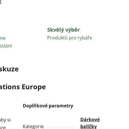
t
Skvělý výběr
Produktů pro rybáře
áme
eslání
skuze
ations Europe
Doplňkové parametry
Dárkové
by si
Kategorie
balíčky
uze