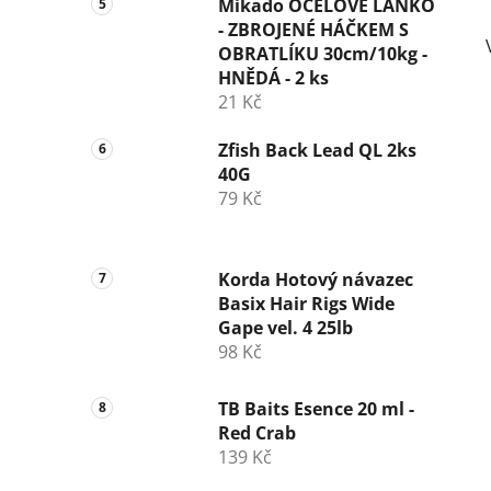
Mikado OCELOVÉ LANKO
- ZBROJENÉ HÁČKEM S
OBRATLÍKU 30cm/10kg -
HNĚDÁ - 2 ks
21 Kč
Zfish Back Lead QL 2ks
40G
79 Kč
Korda Hotový návazec
Basix Hair Rigs Wide
Gape vel. 4 25lb
98 Kč
TB Baits Esence 20 ml -
Red Crab
139 Kč