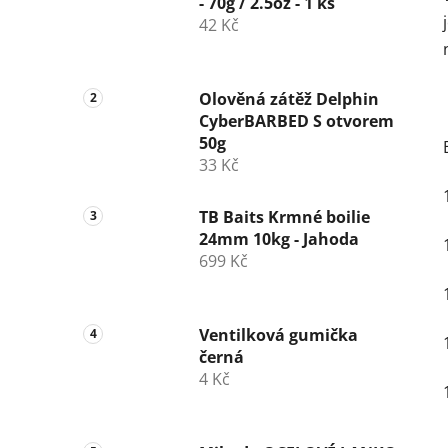
- 70g / 2.5oz - 1 ks
42 Kč
Olověná zátěž Delphin
CyberBARBED S otvorem
50g
33 Kč
TB Baits Krmné boilie
24mm 10kg - Jahoda
699 Kč
Ventilková gumička
černá
4 Kč