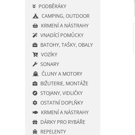
p
PODBĚRÁKY
a
CAMPING, OUTDOOR
n
e
KRMENÍ A NÁSTRAHY
l
VNADÍCÍ POMŮCKY
BATOHY, TAŠKY, OBALY
VOZÍKY
SONARY
ČLUNY A MOTORY
BIŽUTERIE, MONTÁŽE
STOJANY, VIDLIČKY
OSTATNÍ DOPLŇKY
KRMENÍ A NÁSTRAHY
DÁRKY PRO RYBÁŘE
REPELENTY