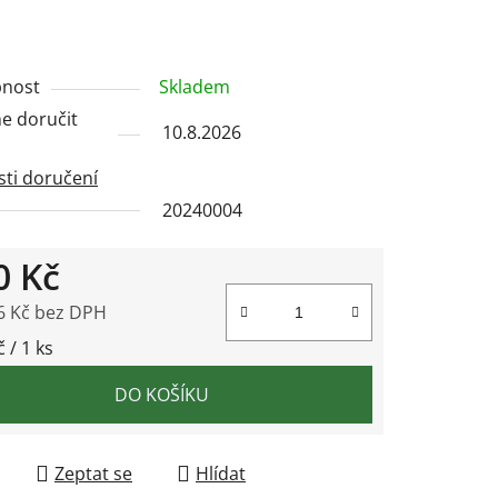
ek.
nost
Skladem
 doručit
10.8.2026
ti doručení
20240004
0 Kč
6 Kč bez DPH
 cena:
 / 1 ks
DO KOŠÍKU
Zeptat se
Hlídat