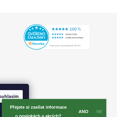
ouhlasím
Přejete si zasílat informace
ANO
NE
​o novinkách a akcích?​