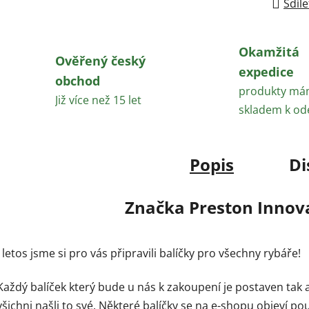
Sdíle
Okamžitá
Ověřený český
expedice
obchod
produkty m
Již více než 15 let
skladem k od
Popis
Di
Značka
Preston Innov
I letos jsme si pro vás připravili balíčky pro všechny rybáře!
Každý balíček který bude u nás k zakoupení je postaven tak a
všichni našli to své. Některé balíčky se na e-shopu objeví po