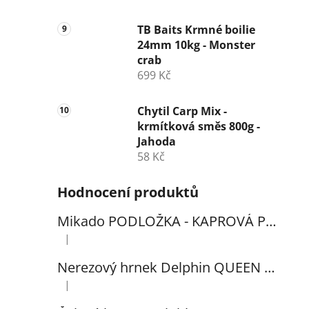
TB Baits Krmné boilie
24mm 10kg - Monster
crab
699 Kč
Chytil Carp Mix -
krmítková směs 800g -
Jahoda
58 Kč
Hodnocení produktů
Mikado PODLOŽKA - KAPROVÁ PRO VYHÁČKOVÁNÍ S METREM - (102x60cm) - 1ks
|
Hodnocení produktu je 5 z 5 hvězdiček.
Nerezový hrnek Delphin QUEEN 300ml
|
Hodnocení produktu je 5 z 5 hvězdiček.