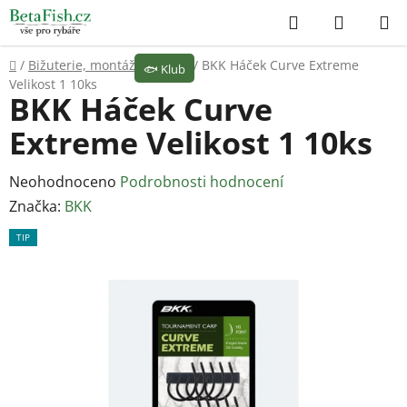
Přejít
Hledat
NÁKUP
na
KOŠÍK
obsah
Domů
/
Bižuterie, montáže
/
Háčky
/
BKK Háček Curve Extreme
🐟
Klub
Velikost 1 10ks
BKK Háček Curve
Extreme Velikost 1 10ks
Průměrné
Neohodnoceno
Podrobnosti hodnocení
hodnocení
Značka:
BKK
produktu
TIP
je
0,0
z
5
hvězdiček.