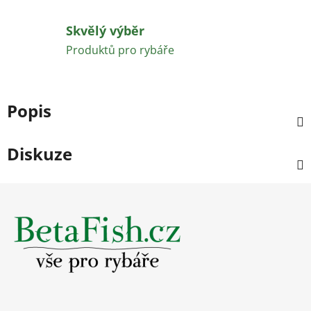
Skvělý výběr
Produktů pro rybáře
Popis
Diskuze
Z
á
p
a
t
í