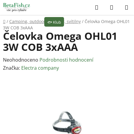
Přejít
Hledat
NÁKUP
na
KOŠÍK
obsah
Domů
/
Camping, outdoor
/
Čelovky, svítilny
/
Čelovka Omega OHL01
🐟
Klub
3W COB 3xAAA
Čelovka Omega OHL01
3W COB 3xAAA
Průměrné
Neohodnoceno
Podrobnosti hodnocení
hodnocení
Značka:
Electra company
produktu
je
0,0
z
5
hvězdiček.