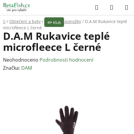
Přejít
Hledat
NÁKUP
na
KOŠÍK
obsah
Domů
/
Oblečení a boty
/
Rukavice, ponožky
/
D.A.M Rukavice teplé
🐟
Klub
microfleece L černé
D.A.M Rukavice teplé
microfleece L černé
Průměrné
Neohodnoceno
Podrobnosti hodnocení
hodnocení
Značka:
DAM
produktu
je
0,0
z
5
hvězdiček.