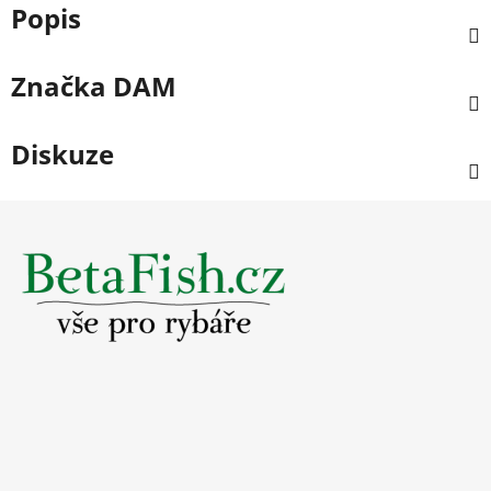
Popis
Značka
DAM
Diskuze
Z
á
p
a
t
í