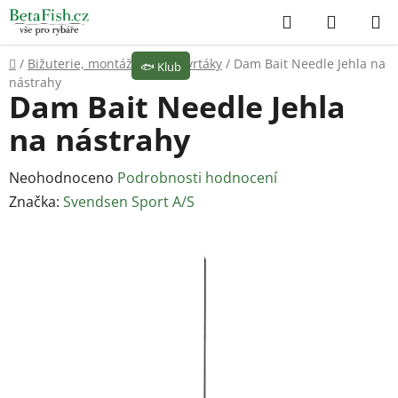
Přejít
Hledat
NÁKUP
na
KOŠÍK
obsah
Domů
/
Bižuterie, montáže
/
Jehly, vrtáky
/
Dam Bait Needle Jehla na
🐟
Klub
nástrahy
Dam Bait Needle Jehla
na nástrahy
Průměrné
Neohodnoceno
Podrobnosti hodnocení
hodnocení
Značka:
Svendsen Sport A/S
produktu
je
0,0
z
5
hvězdiček.