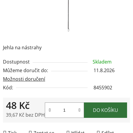
Jehla na nástrahy
Dostupnost
Skladem
Můžeme doručit do:
11.8.2026
Možnosti doručení
Kód:
8455902
48 Kč
DO KOŠÍKU
39,67 Kč bez DPH
Měrná cena:
Tisk
Zeptat se
Hlídat
Sdílet