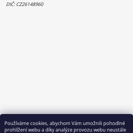
DIČ: CZ26148960
Používáme cookies, abychom Vám umožnili pohodlné
prohlížení webu a díky analýze provozu webu neustále