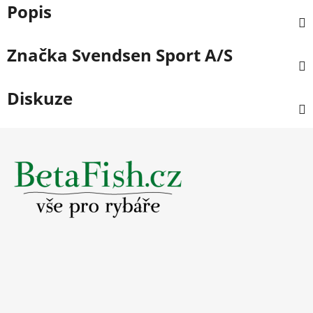
Popis
Značka
Svendsen Sport A/S
Diskuze
Z
á
p
a
t
í