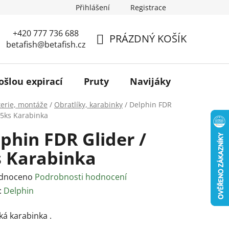
Přihlášení
Registrace
+420 777 736 688
PRÁZDNÝ KOŠÍK
betafish@betafish.cz
NÁKUPNÍ
KOŠÍK
ošlou expirací
Pruty
Navijáky
Podběr
terie, montáže
/
Obratlíky, karabinky
/
Delphin FDR
 5ks Karabinka
phin FDR Glider /
s Karabinka
rné
dnoceno
Podrobnosti hodnocení
ení
:
Delphin
tu
ká karabinka .