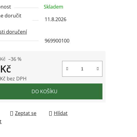
nost
Skladem
 doručit
11.8.2026
ek.
ti doručení
969900100
 Kč
–36 %
 Kč
 Kč bez DPH
 cena:
DO KOŠÍKU
Zeptat se
Hlídat
t