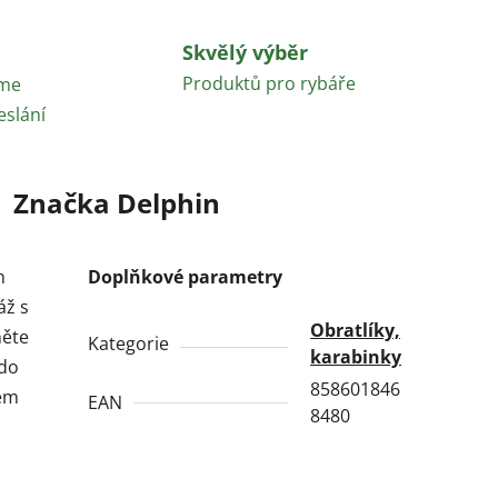
Skvělý výběr
Produktů pro rybáře
áme
eslání
Značka
Delphin
m
Doplňkové parametry
áž s
Obratlíky,
něte
Kategorie
karabinky
 do
858601846
vém
EAN
8480