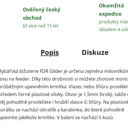
Okamžitá
Ověřený český
expedice
obchod
produkty m
Již více než 15 let
skladem k od
Popis
Diskuze
Rybářská bižuterie FDR Glider je určena zejména milovníků
lovu na feeder. Díky této drobnosti si můžete zhotovit mont
průběžným upevněním krmítka. Vlasec nebo šňůru provlék
středem černé plastové olivky. Otvor je 1,5mm široký, takže
něj pohodlně provlečete i hrubší vlasce či šňůry. Na plasto
korálku se nachází obratlík a karabinka, do které pohodlně
upevníte jakékoliv krmítko. V balení se nachází 5 kusů.