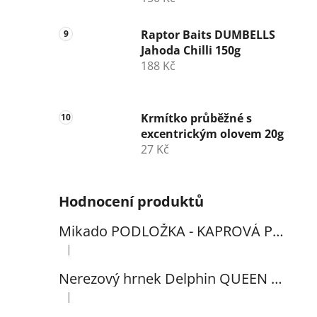
Raptor Baits DUMBELLS
Jahoda Chilli 150g
188 Kč
Krmítko průběžné s
excentrickým olovem 20g
27 Kč
Hodnocení produktů
Mikado PODLOŽKA - KAPROVÁ PRO VYHÁČKOVÁNÍ S METREM - (102x60cm) - 1ks
|
Hodnocení produktu je 5 z 5 hvězdiček.
Nerezový hrnek Delphin QUEEN 300ml
|
Hodnocení produktu je 5 z 5 hvězdiček.