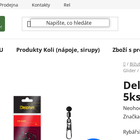
Prodejna
Kontakty
Reklamační podmínky
!
U
Produkty Koli (nápoje, sirupy)
Zboží s pr
Domů
/
Bižu
Glider /
Del
5k
Průmě
Neoho
hodnoc
Značka
produk
Rybářs
je