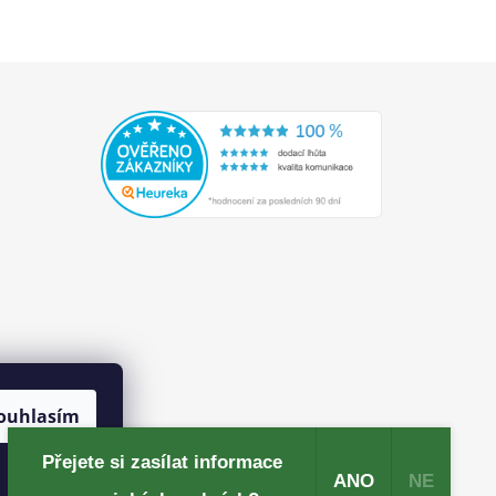
ouhlasím
Přejete si zasílat informace
ANO
NE