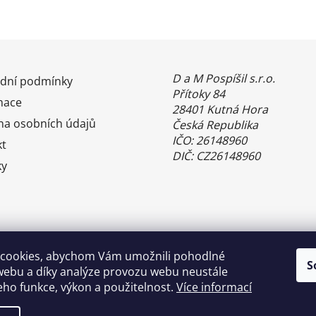
D a M Pospíšil s.r.o.
dní podmínky
Přítoky 84
mace
28401 Kutná Hora
na osobních údajů
Česká Republika
IČO: 26148960
kt
DIČ: CZ26148960
ky
cookies, abychom Vám umožnili pohodlné
S
webu a díky analýze provozu webu neustále
jeho funkce, výkon a použitelnost.
Více informací
Benefity Pluxee - Sodexo