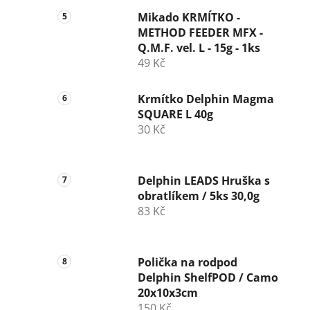
Mikado KRMÍTKO -
METHOD FEEDER MFX -
Q.M.F. vel. L - 15g - 1ks
49 Kč
Krmítko Delphin Magma
SQUARE L 40g
30 Kč
Delphin LEADS Hruška s
obratlíkem / 5ks 30,0g
83 Kč
Polička na rodpod
Delphin ShelfPOD / Camo
20x10x3cm
150 Kč