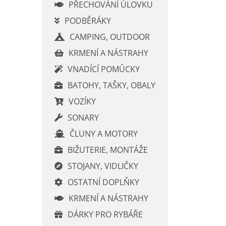
í
PŘECHOVÁNÍ ÚLOVKU
p
PODBĚRÁKY
a
CAMPING, OUTDOOR
n
e
KRMENÍ A NÁSTRAHY
l
VNADÍCÍ POMŮCKY
BATOHY, TAŠKY, OBALY
VOZÍKY
SONARY
ČLUNY A MOTORY
BIŽUTERIE, MONTÁŽE
STOJANY, VIDLIČKY
OSTATNÍ DOPLŇKY
KRMENÍ A NÁSTRAHY
DÁRKY PRO RYBÁŘE