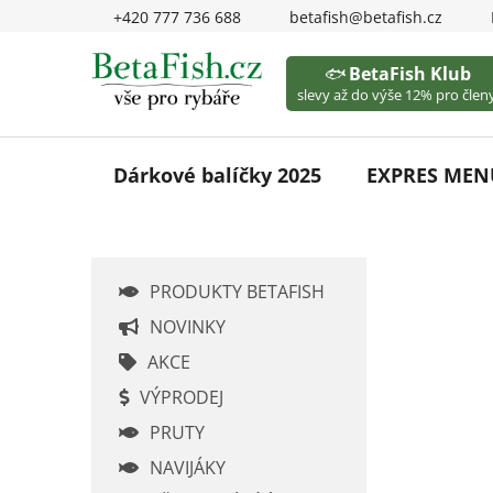
Přejít
+420 777 736 688
betafish@betafish.cz
na
obsah
🐟
BetaFish Klub
slevy až do výše 12% pro členy
Dárkové balíčky 2025
EXPRES MEN
P
PRODUKTY BETAFISH
o
s
NOVINKY
t
AKCE
r
VÝPRODEJ
a
PRUTY
n
n
NAVIJÁKY