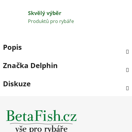
Skvělý výběr
Produktů pro rybáře
Popis
Značka
Delphin
Diskuze
Z
á
p
a
t