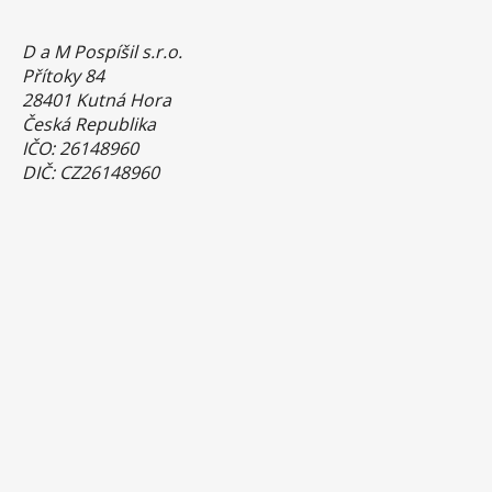
D a M Pospíšil s.r.o.
Přítoky 84
28401 Kutná Hora
Česká Republika
IČO: 26148960
DIČ: CZ26148960