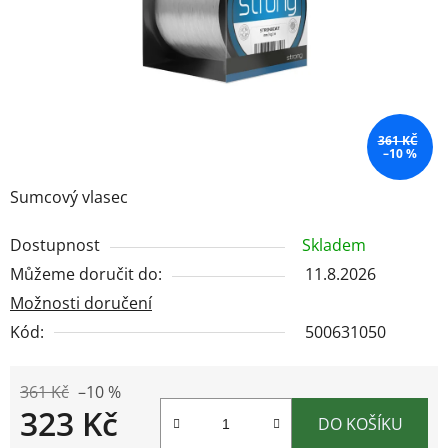
361 KČ
–10 %
Sumcový vlasec
Dostupnost
Skladem
Můžeme doručit do:
11.8.2026
Možnosti doručení
Kód:
500631050
361 Kč
–10 %
323 Kč
DO KOŠÍKU