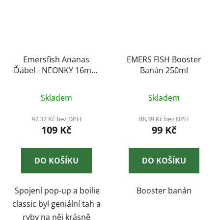
Emersfish Ananas
EMERS FISH Booster
Ďábel - NEONKY 16mm
Banán 250ml
50g
Průměrné
Skladem
Skladem
hodnocení
produktu
97,32 Kč bez DPH
88,39 Kč bez DPH
109 Kč
99 Kč
je
3,7
z
DO KOŠÍKU
DO KOŠÍKU
5
hvězdiček.
Spojení pop-up a boilie
Booster banán
classic byl geniální tah a
ryby na něj krásně