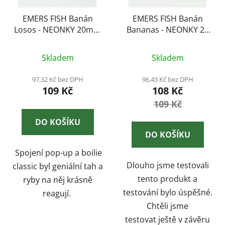
EMERS FISH Banán
EMERS FISH Banán
Losos - NEONKY 20mm
Bananas - NEONKY 20
50g
mm 50g
Průměrné
Skladem
Skladem
hodnocení
produktu
97,32 Kč bez DPH
96,43 Kč bez DPH
109 Kč
108 Kč
je
5,0
109 Kč
z
DO KOŠÍKU
5
DO KOŠÍKU
hvězdiček.
Spojení pop-up a boilie
Dlouho jsme testovali
classic byl geniální tah a
tento produkt a
ryby na něj krásně
testování bylo úspěšné.
reagují.
Chtěli jsme
testovat ještě v závěru