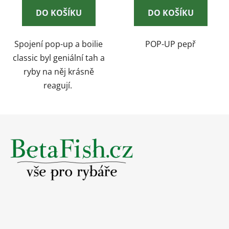
DO KOŠÍKU
DO KOŠÍKU
Spojení pop-up a boilie
POP-UP pepř
classic byl geniální tah a
ryby na něj krásně
reagují.
Z
á
p
a
t
í