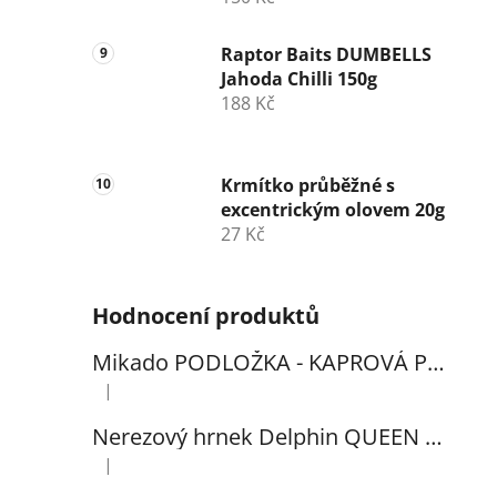
Raptor Baits DUMBELLS
Jahoda Chilli 150g
188 Kč
Krmítko průběžné s
excentrickým olovem 20g
27 Kč
Hodnocení produktů
Mikado PODLOŽKA - KAPROVÁ PRO VYHÁČKOVÁNÍ S METREM - (102x60cm) - 1ks
|
Hodnocení produktu je 5 z 5 hvězdiček.
Nerezový hrnek Delphin QUEEN 300ml
|
Hodnocení produktu je 5 z 5 hvězdiček.