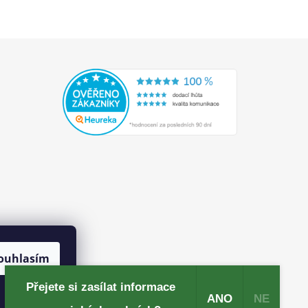
ouhlasím
Přejete si zasílat informace
ANO
NE