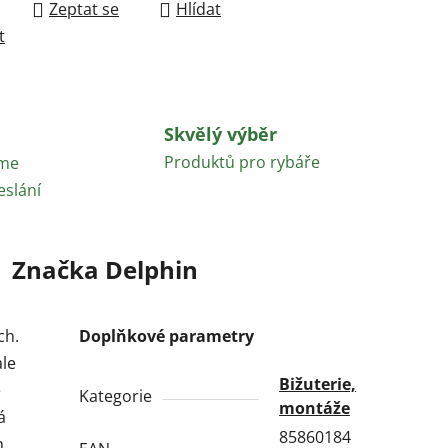
Zeptat se
Hlídat
t
Skvělý výběr
Produktů pro rybáře
áme
eslání
Značka
Delphin
ch.
Doplňkové parametry
ale
Bižuterie,
ě
Kategorie
montáže
á
85860184
h