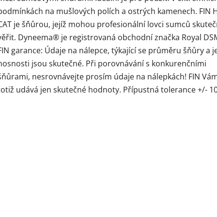
podmínkách na mušlových polích a ostrých kamenech. FIN
CAT je šňůrou, jejíž mohou profesionální lovci sumců skute
věřit. Dyneema® je registrovaná obchodní značka Royal DS
FIN garance: Údaje na nálepce, týkající se průměru šňůry a je
nosnosti jsou skutečné. Při porovnávání s konkurenčními
šňůrami, nesrovnávejte prosím údaje na nálepkách! FIN Vá
totiž udává jen skutečné hodnoty. Přípustná tolerance +/- 1