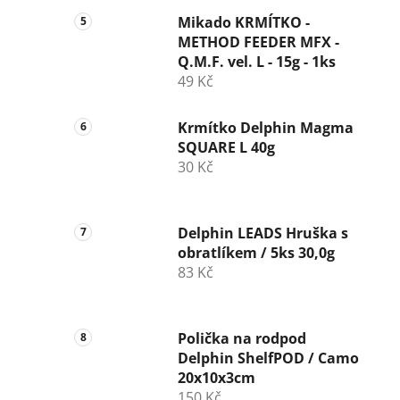
Mikado KRMÍTKO -
METHOD FEEDER MFX -
Q.M.F. vel. L - 15g - 1ks
49 Kč
Krmítko Delphin Magma
SQUARE L 40g
30 Kč
Delphin LEADS Hruška s
obratlíkem / 5ks 30,0g
83 Kč
Polička na rodpod
Delphin ShelfPOD / Camo
20x10x3cm
150 Kč