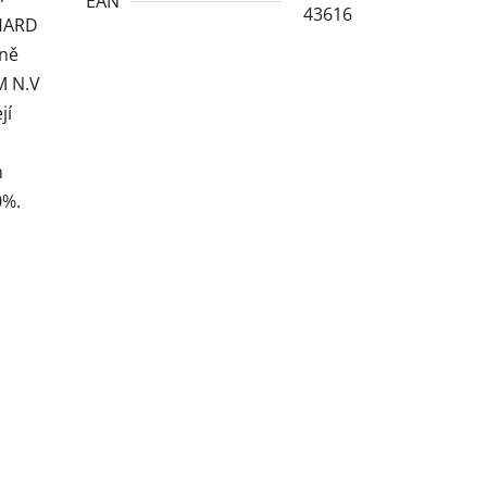
EAN
43616
 HARD
čně
M N.V
jí
m
0%.