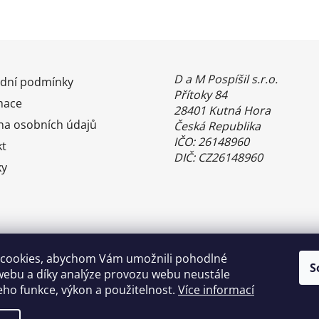
D a M Pospíšil s.r.o.
dní podmínky
Přítoky 84
mace
28401 Kutná Hora
na osobních údajů
Česká Republika
IČO: 26148960
kt
DIČ: CZ26148960
ky
cookies, abychom Vám umožnili pohodlné
S
webu a díky analýze provozu webu neustále
jeho funkce, výkon a použitelnost.
Více informací
Benefity Pluxee - Sodexo