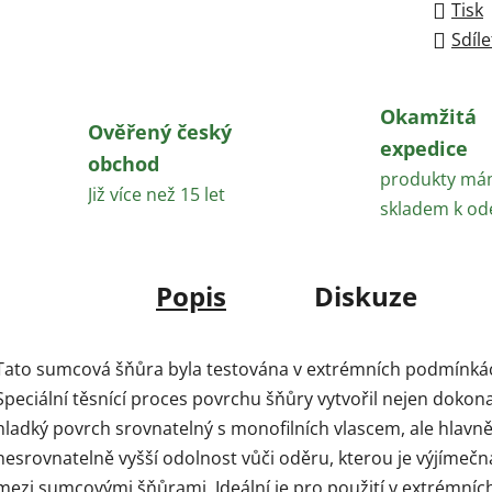
Tisk
Sdíle
Okamžitá
Ověřený český
expedice
obchod
produkty m
Již více než 15 let
skladem k od
Popis
Diskuze
Tato sumcová šňůra byla testována v extrémních podmínká
Speciální těsnící proces povrchu šňůry vytvořil nejen dokon
hladký povrch srovnatelný s monofilních vlascem, ale hlavn
nesrovnatelně vyšší odolnost vůči oděru, kterou je výjímečn
mezi sumcovými šňůrami. Ideální je pro použití v extrémníc