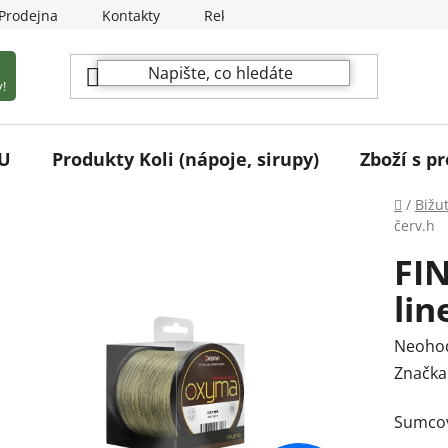
Prodejna
Kontakty
Reklamační podmínky
!
U
Produkty Koli (nápoje, sirupy)
Zboží s pr
Domů
/
Bižu
červ.h
FI
lin
Průmě
Neoho
hodnoc
Značka
produk
Sumcov
je