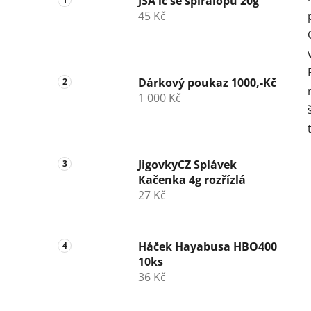
JSA lc se spirálopu 20g
45 Kč
Dárkový poukaz 1000,-Kč
1 000 Kč
JigovkyCZ Splávek
Kačenka 4g rozřízlá
27 Kč
Háček Hayabusa HBO400
10ks
36 Kč