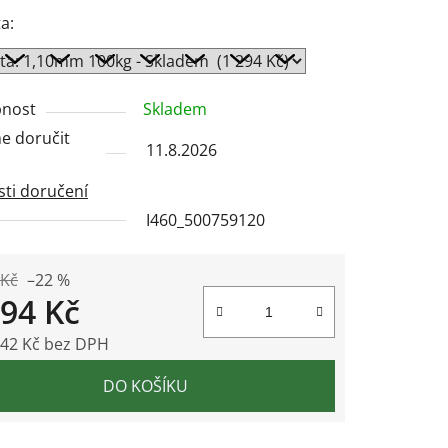
a:
ek.
nost
Skladem
 doručit
11.8.2026
ti doručení
I460_500759120
 Kč
–22 %
294 Kč
,42 Kč bez DPH
 cena:
DO KOŠÍKU