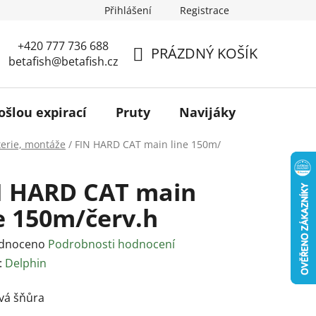
Přihlášení
Registrace
+420 777 736 688
PRÁZDNÝ KOŠÍK
betafish@betafish.cz
NÁKUPNÍ
KOŠÍK
ošlou expirací
Pruty
Navijáky
Podběr
terie, montáže
/
FIN HARD CAT main line 150m/
N HARD CAT main
e 150m/červ.h
rné
dnoceno
Podrobnosti hodnocení
ení
:
Delphin
tu
á šňůra