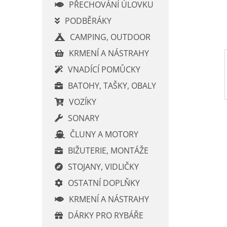
í
PŘECHOVÁNÍ ÚLOVKU
p
PODBĚRÁKY
a
CAMPING, OUTDOOR
n
e
KRMENÍ A NÁSTRAHY
l
VNADÍCÍ POMŮCKY
BATOHY, TAŠKY, OBALY
VOZÍKY
SONARY
ČLUNY A MOTORY
BIŽUTERIE, MONTÁŽE
STOJANY, VIDLIČKY
OSTATNÍ DOPLŇKY
KRMENÍ A NÁSTRAHY
DÁRKY PRO RYBÁŘE