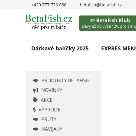
Přejít
+420 777 736 688
betafish@betafish.cz
na
obsah
🐟
BetaFish Klub
slevy až do výše 12% pro členy
Dárkové balíčky 2025
EXPRES MEN
P
PRODUKTY BETAFISH
o
s
NOVINKY
t
AKCE
r
VÝPRODEJ
a
PRUTY
n
n
NAVIJÁKY