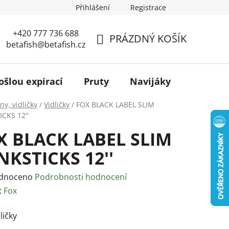
Přihlášení
Registrace
+420 777 736 688
PRÁZDNÝ KOŠÍK
betafish@betafish.cz
NÁKUPNÍ
KOŠÍK
ošlou expirací
Pruty
Navijáky
Podběr
ny, vidličky
/
Vidličky
/
FOX BLACK LABEL SLIM
CKS 12''
X BLACK LABEL SLIM
NKSTICKS 12''
rné
dnoceno
Podrobnosti hodnocení
ení
:
Fox
tu
ličky