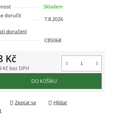
nost
Skladem
 doručit
7.8.2026
ek.
ti doručení
CBS068
8 Kč
9 Kč bez DPH
 cena:
DO KOŠÍKU
Zeptat se
Hlídat
t