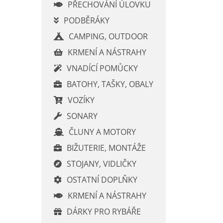
í
PŘECHOVÁNÍ ÚLOVKU
p
PODBĚRÁKY
a
CAMPING, OUTDOOR
n
e
KRMENÍ A NÁSTRAHY
l
VNADÍCÍ POMŮCKY
BATOHY, TAŠKY, OBALY
VOZÍKY
SONARY
ČLUNY A MOTORY
BIŽUTERIE, MONTÁŽE
STOJANY, VIDLIČKY
OSTATNÍ DOPLŇKY
KRMENÍ A NÁSTRAHY
DÁRKY PRO RYBÁŘE