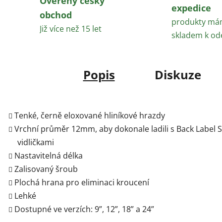
Ověřený český
expedice
obchod
produkty m
Již více než 15 let
skladem k od
Popis
Diskuze
Tenké, černě eloxované hliníkové hrazdy
Vrchní průměr 12mm, aby dokonale ladili s Back Label S
vidličkami
Nastavitelná délka
Zalisovaný šroub
Plochá hrana pro eliminaci kroucení
Lehké
Dostupné ve verzích: 9”, 12”, 18” a 24”