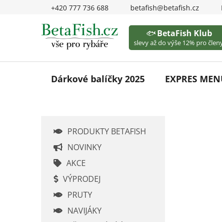
Přejít
+420 777 736 688
betafish@betafish.cz
na
obsah
🐟
BetaFish Klub
slevy až do výše 12% pro členy
Dárkové balíčky 2025
EXPRES MEN
P
PRODUKTY BETAFISH
o
s
NOVINKY
t
AKCE
r
VÝPRODEJ
a
PRUTY
n
n
NAVIJÁKY