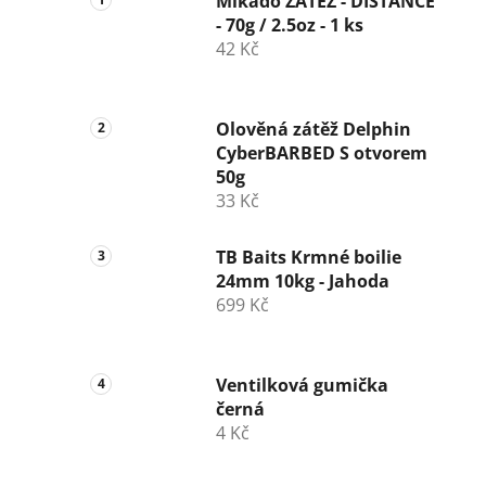
Mikado ZÁTĚŽ - DISTANCE
- 70g / 2.5oz - 1 ks
42 Kč
Olověná zátěž Delphin
CyberBARBED S otvorem
50g
33 Kč
TB Baits Krmné boilie
24mm 10kg - Jahoda
699 Kč
Ventilková gumička
černá
4 Kč