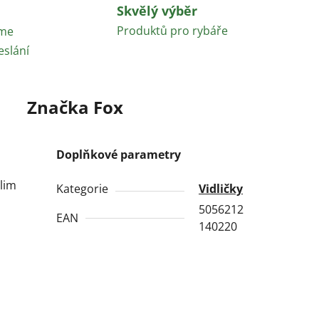
Skvělý výběr
Produktů pro rybáře
áme
eslání
Značka
Fox
Doplňkové parametry
lim
Kategorie
Vidličky
5056212
EAN
140220