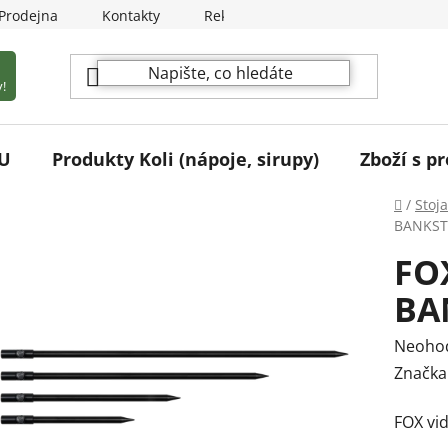
Prodejna
Kontakty
Reklamační podmínky
!
U
Produkty Koli (nápoje, sirupy)
Zboží s pr
Domů
/
Stoja
BANKSTI
FO
BA
Průmě
Neoho
hodnoc
Značka
produk
FOX vid
je