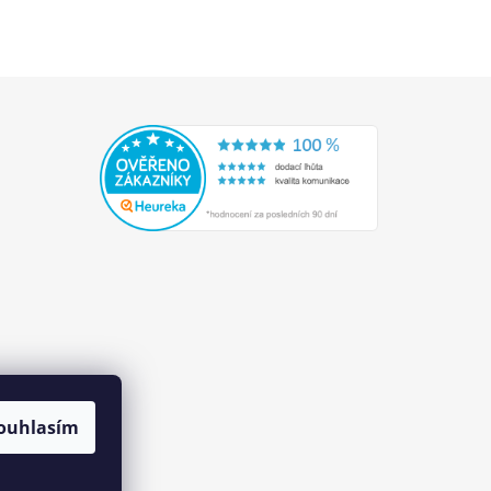
ouhlasím
Přejete si zasílat informace