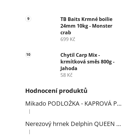
TB Baits Krmné boilie
24mm 10kg - Monster
crab
699 Kč
Chytil Carp Mix -
krmítková směs 800g -
Jahoda
58 Kč
Hodnocení produktů
Mikado PODLOŽKA - KAPROVÁ PRO VYHÁČKOVÁNÍ S METREM - (102x60cm) - 1ks
|
Hodnocení produktu je 5 z 5 hvězdiček.
Nerezový hrnek Delphin QUEEN 300ml
|
Hodnocení produktu je 5 z 5 hvězdiček.