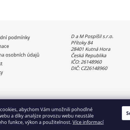
D a M Pospíšil s.r.o.
dní podmínky
Přítoky 84
mace
28401 Kutná Hora
na osobních údajů
Česká Republika
IČO: 26148960
kt
DIČ: CZ26148960
ky
cookies, abychom Vám umožnili pohodlné
S
webu a díky analýze provozu webu neustále
jeho funkce, výkon a použitelnost.
Více informací
Benefity Pluxee - Sodexo