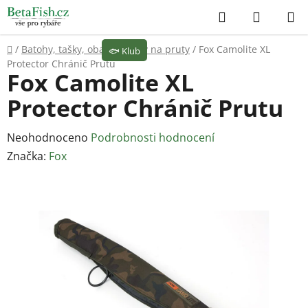
Přejít
Hledat
NÁKUP
na
KOŠÍK
obsah
Domů
/
Batohy, tašky, obaly
/
Obaly na pruty
/
Fox Camolite XL
🐟
Klub
Protector Chránič Prutu
Fox Camolite XL
Protector Chránič Prutu
Průměrné
Neohodnoceno
Podrobnosti hodnocení
hodnocení
Značka:
Fox
produktu
je
0,0
z
5
hvězdiček.