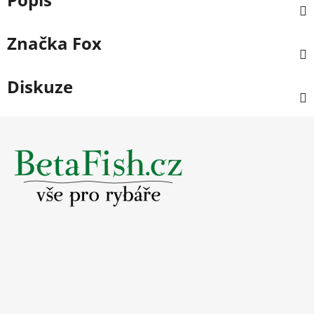
Značka
Fox
Diskuze
Z
á
p
a
t
í