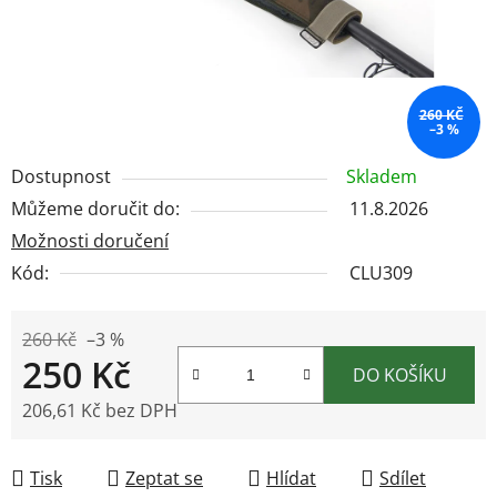
260 KČ
–3 %
Dostupnost
Skladem
Můžeme doručit do:
11.8.2026
Možnosti doručení
Kód:
CLU309
260 Kč
–3 %
250 Kč
DO KOŠÍKU
206,61 Kč bez DPH
Měrná cena:
Tisk
Zeptat se
Hlídat
Sdílet