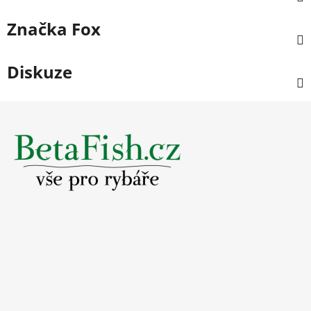
Značka
Fox
Diskuze
Z
á
p
a
t
í