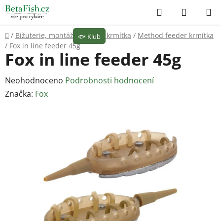
Přejít
Hledat
NÁKUP
na
KOŠÍK
obsah
Domů
/
Bižuterie, montáže
/
Olova, krmítka
/
Method feeder krmítka
🐟
Klub
/
Fox in line feeder 45g
Fox in line feeder 45g
Průměrné
Neohodnoceno
Podrobnosti hodnocení
hodnocení
Značka:
Fox
produktu
je
0,0
z
5
hvězdiček.