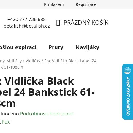
Přihlášení
Registrace
+420 777 736 688
PRÁZDNÝ KOŠÍK
betafish@betafish.cz
NÁKUPNÍ
KOŠÍK
ošlou expirací
Pruty
Navijáky
Podběr
ny, vidličky
/
Vidličky
/
Fox Vidlička Black Label 24
ck 61-108cm
 Vidlička Black
el 24 Bankstick 61-
8cm
rné
dnoceno
Podrobnosti hodnocení
ení
:
Fox
tu