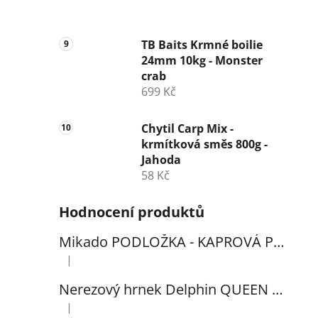
TB Baits Krmné boilie
24mm 10kg - Monster
crab
699 Kč
Chytil Carp Mix -
krmítková směs 800g -
Jahoda
58 Kč
Hodnocení produktů
Mikado PODLOŽKA - KAPROVÁ PRO VYHÁČKOVÁNÍ S METREM - (102x60cm) - 1ks
|
Hodnocení produktu je 5 z 5 hvězdiček.
Nerezový hrnek Delphin QUEEN 300ml
|
Hodnocení produktu je 5 z 5 hvězdiček.