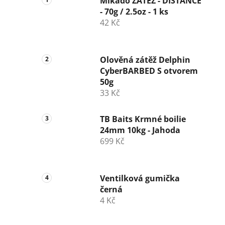
Mikado ZÁTĚŽ - DISTANCE
- 70g / 2.5oz - 1 ks
42 Kč
Olověná zátěž Delphin
CyberBARBED S otvorem
50g
33 Kč
TB Baits Krmné boilie
24mm 10kg - Jahoda
699 Kč
Ventilková gumička
černá
4 Kč