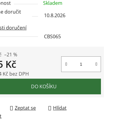
nost
Skladem
 doručit
10.8.2026
ti doručení
CBS065
ek.
č
–21 %
5 Kč
4 Kč bez DPH
 cena:
DO KOŠÍKU
Zeptat se
Hlídat
t