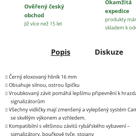
Okamžitá
Ověřený český
expedice
obchod
produkty m
Již více než 15 let
skladem k od
Popis
Diskuze
Černý eloxovaný hliník 16 mm
Obsahuje silnou, ostrou špičku
Vroubkovaný závit pomáhá lepšímu připevnění k hrazd
signalizátorům
Všechny vidličky mají zmenšený a vylepšený systém Ca
se skvělým výkonem a vzhledem.
Kompatibilní s většinou závitů rybářského vybavení –
signalizátory, bouřkové tyče, stojany