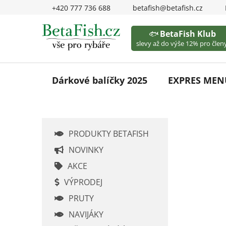
Přejít
+420 777 736 688
betafish@betafish.cz
na
obsah
🐟
BetaFish Klub
slevy až do výše 12% pro členy
Dárkové balíčky 2025
EXPRES MEN
P
PRODUKTY BETAFISH
o
s
NOVINKY
t
AKCE
r
VÝPRODEJ
a
PRUTY
n
n
NAVIJÁKY