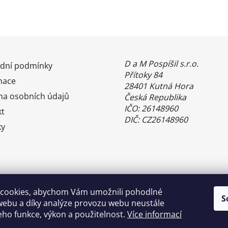
D a M Pospíšil s.r.o.
dní podmínky
Přítoky 84
mace
28401 Kutná Hora
na osobních údajů
Česká Republika
IČO: 26148960
kt
DIČ: CZ26148960
ky
cookies, abychom Vám umožnili pohodlné
S
webu a díky analýze provozu webu neustále
jeho funkce, výkon a použitelnost.
Více informací
Benefity Pluxee - Sodexo