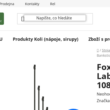
Prodejna
Kontakty
Reklamační podmínky
!
U
Produkty Koli (nápoje, sirupy)
Zboží s pr
Domů
/
Stoja
Banksti
Fox
Lab
10
Průmě
Neoho
hodnoc
Značka
produk