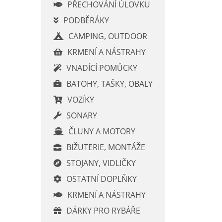
í
PŘECHOVÁNÍ ÚLOVKU
p
PODBĚRÁKY
a
CAMPING, OUTDOOR
n
e
KRMENÍ A NÁSTRAHY
l
VNADÍCÍ POMŮCKY
BATOHY, TAŠKY, OBALY
VOZÍKY
SONARY
ČLUNY A MOTORY
BIŽUTERIE, MONTÁŽE
STOJANY, VIDLIČKY
OSTATNÍ DOPLŇKY
KRMENÍ A NÁSTRAHY
DÁRKY PRO RYBÁŘE