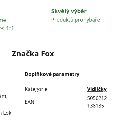
Skvělý výběr
Produktů pro rybáře
áme
eslání
Značka
Fox
Doplňkové parametry
Kategorie
Vidličky
ám,
5056212
EAN
138135
m Lok