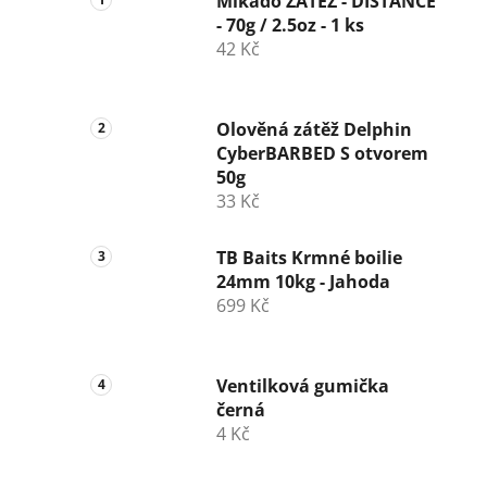
Mikado ZÁTĚŽ - DISTANCE
- 70g / 2.5oz - 1 ks
42 Kč
Olověná zátěž Delphin
CyberBARBED S otvorem
50g
33 Kč
TB Baits Krmné boilie
24mm 10kg - Jahoda
699 Kč
Ventilková gumička
černá
4 Kč