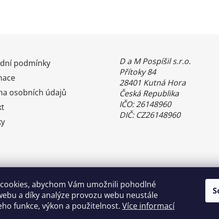
D a M Pospíšil s.r.o.
dní podmínky
Přítoky 84
mace
28401 Kutná Hora
na osobních údajů
Česká Republika
IČO: 26148960
kt
DIČ: CZ26148960
ky
cookies, abychom Vám umožnili pohodlné
S
webu a díky analýze provozu webu neustále
jeho funkce, výkon a použitelnost.
Více informací
Benefity Pluxee - Sodexo