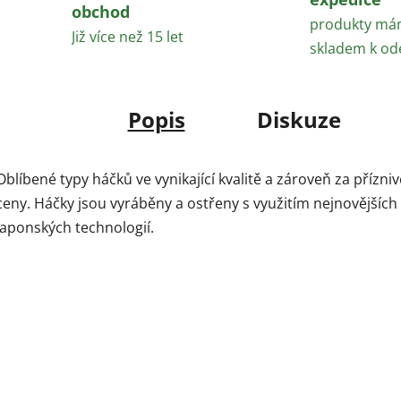
obchod
produkty m
Již více než 15 let
skladem k od
Popis
Diskuze
Oblíbené typy háčků ve vynikající kvalitě a zároveň za přízniv
ceny. Háčky jsou vyráběny a ostřeny s využitím nejnovějších
japonských technologií.