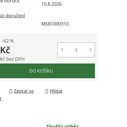
 doručit
10.8.2026
ti doručení
MSB1000310
ek.
–62 %
 Kč
 Kč bez DPH
 cena:
DO KOŠÍKU
Zeptat se
Hlídat
t
Skvělý výběr