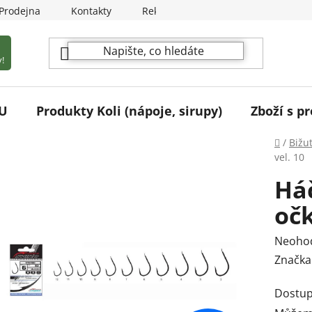
Prodejna
Kontakty
Reklamační podmínky
!
U
Produkty Koli (nápoje, sirupy)
Zboží s pr
Domů
/
Bižu
vel. 10
Há
očk
Průmě
Neoho
hodnoc
Značka
produk
Dostup
je