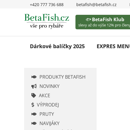
Přejít
+420 777 736 688
betafish@betafish.cz
na
obsah
🐟
BetaFish Klub
slevy až do výše 12% pro členy
Dárkové balíčky 2025
EXPRES MEN
P
PRODUKTY BETAFISH
o
s
NOVINKY
t
AKCE
r
VÝPRODEJ
a
PRUTY
n
n
NAVIJÁKY