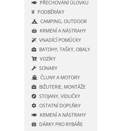
í
PŘECHOVÁNÍ ÚLOVKU
p
PODBĚRÁKY
a
CAMPING, OUTDOOR
n
e
KRMENÍ A NÁSTRAHY
l
VNADÍCÍ POMŮCKY
BATOHY, TAŠKY, OBALY
VOZÍKY
SONARY
ČLUNY A MOTORY
BIŽUTERIE, MONTÁŽE
STOJANY, VIDLIČKY
OSTATNÍ DOPLŇKY
KRMENÍ A NÁSTRAHY
DÁRKY PRO RYBÁŘE