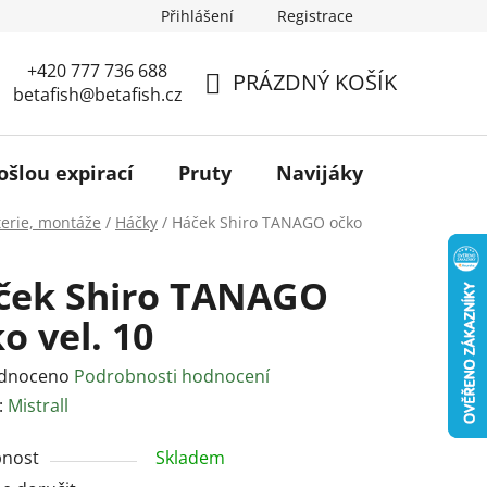
Přihlášení
Registrace
+420 777 736 688
PRÁZDNÝ KOŠÍK
betafish@betafish.cz
NÁKUPNÍ
KOŠÍK
ošlou expirací
Pruty
Navijáky
Podběr
terie, montáže
/
Háčky
/
Háček Shiro TANAGO očko
ček Shiro TANAGO
o vel. 10
rné
dnoceno
Podrobnosti hodnocení
ení
:
Mistrall
tu
nost
Skladem