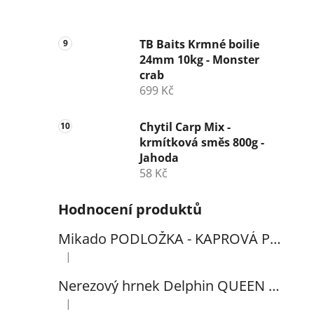
TB Baits Krmné boilie
24mm 10kg - Monster
crab
699 Kč
Chytil Carp Mix -
krmítková směs 800g -
Jahoda
58 Kč
Hodnocení produktů
Mikado PODLOŽKA - KAPROVÁ PRO VYHÁČKOVÁNÍ S METREM - (102x60cm) - 1ks
|
Hodnocení produktu je 5 z 5 hvězdiček.
Nerezový hrnek Delphin QUEEN 300ml
|
Hodnocení produktu je 5 z 5 hvězdiček.