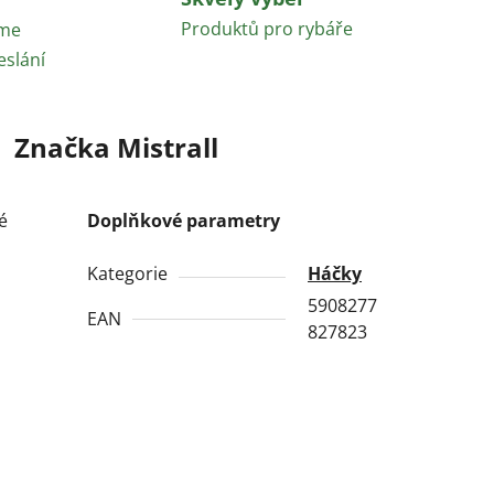
Produktů pro rybáře
áme
eslání
Značka
Mistrall
é
Doplňkové parametry
Kategorie
Háčky
5908277
EAN
827823