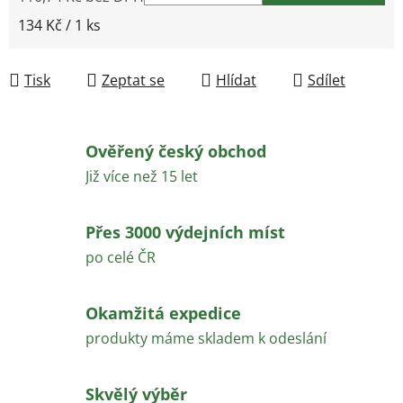
Měrná cena:
134 Kč / 1 ks
Tisk
Zeptat se
Hlídat
Sdílet
Ověřený český obchod
Již více než 15 let
Přes 3000 výdejních míst
po celé ČR
Okamžitá expedice
produkty máme skladem k odeslání
Skvělý výběr