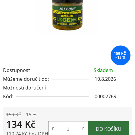
hvězdiček.
159 KČ
–15 %
Dostupnost
Skladem
Můžeme doručit do:
10.8.2026
Možnosti doručení
Kód:
00002769
159 Kč
–15 %
134 Kč
DO KOŠÍKU
110,74 Kč bez DPH