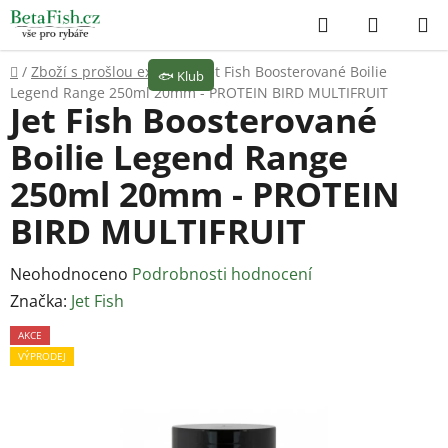
Přejít
Hledat
NÁKUP
na
KOŠÍK
obsah
Domů
/
Zboží s prošlou expirací
/
Jet Fish Boosterované Boilie
🐟
Klub
Legend Range 250ml 20mm - PROTEIN BIRD MULTIFRUIT
Jet Fish Boosterované
Boilie Legend Range
250ml 20mm - PROTEIN
BIRD MULTIFRUIT
Průměrné
Neohodnoceno
Podrobnosti hodnocení
hodnocení
Značka:
Jet Fish
produktu
AKCE
je
VÝPRODEJ
0,0
z
5