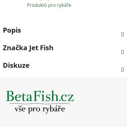
Produktů pro rybáře
Popis
Značka
Jet Fish
Diskuze
Z
á
p
a
t
í