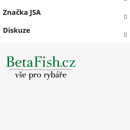
Značka
JSA
Diskuze
Z
á
p
a
t
í