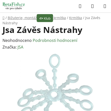
Přejít
Hledat
NÁKUP
na
KOŠÍK
obsah
Domů
/
Bižuterie, montáže
/
Olova, krmítka
/
Krmítka
/
Jsa Závěs
🐟
Klub
Nástrahy
Jsa Závěs Nástrahy
Průměrné
Neohodnoceno
Podrobnosti hodnocení
hodnocení
Značka:
JSA
produktu
je
0,0
z
5
hvězdiček.