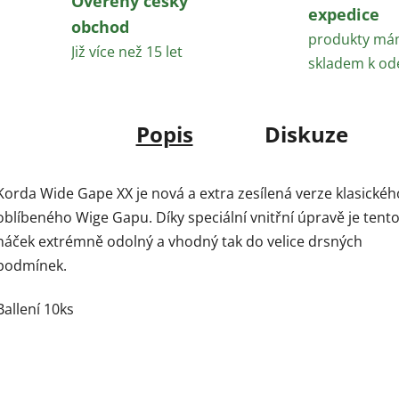
Ověřený český
expedice
obchod
produkty m
Již více než 15 let
skladem k od
Popis
Diskuze
Korda Wide Gape XX je nová a extra zesílená verze klasickéh
oblíbeného Wige Gapu. Díky speciální vnitřní úpravě je tent
háček extrémně odolný a vhodný tak do velice drsných
podmínek.
Ballení 10ks