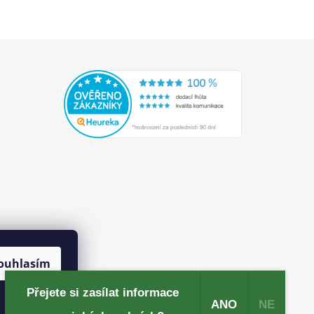
ouhlasím
Přejete si zasílat informace
ANO
NE