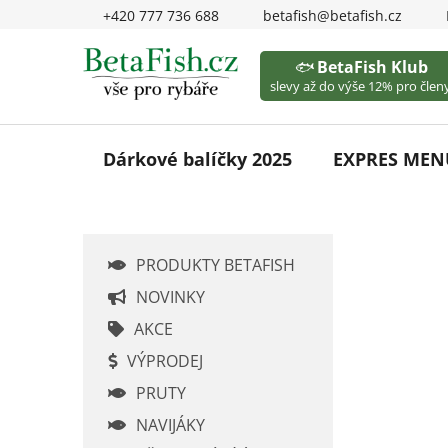
Přejít
+420 777 736 688
betafish@betafish.cz
na
obsah
🐟
BetaFish Klub
slevy až do výše 12% pro členy
Dárkové balíčky 2025
EXPRES MEN
P
PRODUKTY BETAFISH
o
s
NOVINKY
t
AKCE
r
VÝPRODEJ
a
PRUTY
n
n
NAVIJÁKY