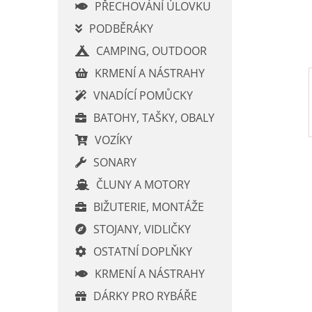
í
PŘECHOVÁNÍ ÚLOVKU
p
PODBĚRÁKY
a
CAMPING, OUTDOOR
n
e
KRMENÍ A NÁSTRAHY
l
VNADÍCÍ POMŮCKY
BATOHY, TAŠKY, OBALY
VOZÍKY
SONARY
ČLUNY A MOTORY
BIŽUTERIE, MONTÁŽE
STOJANY, VIDLIČKY
OSTATNÍ DOPLŇKY
KRMENÍ A NÁSTRAHY
DÁRKY PRO RYBÁŘE