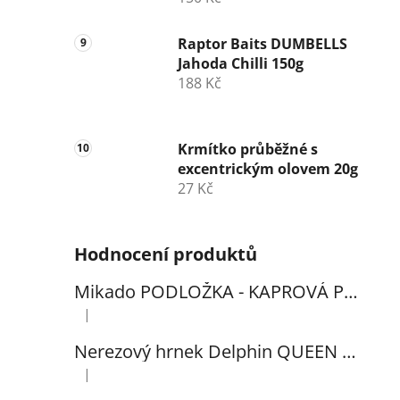
Raptor Baits DUMBELLS
Jahoda Chilli 150g
188 Kč
Krmítko průběžné s
excentrickým olovem 20g
27 Kč
Hodnocení produktů
Mikado PODLOŽKA - KAPROVÁ PRO VYHÁČKOVÁNÍ S METREM - (102x60cm) - 1ks
|
Hodnocení produktu je 5 z 5 hvězdiček.
Nerezový hrnek Delphin QUEEN 300ml
|
Hodnocení produktu je 5 z 5 hvězdiček.