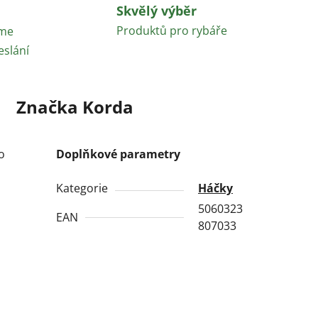
Skvělý výběr
Produktů pro rybáře
áme
eslání
Značka
Korda
o
Doplňkové parametry
o
Kategorie
Háčky
5060323
EAN
807033