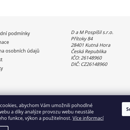
D a M Pospíšil s.r.o.
dní podmínky
Přítoky 84
mace
28401 Kutná Hora
na osobních údajů
Česká Republika
IČO: 26148960
kt
DIČ: CZ26148960
ky
cookies, abychom Vám umožnili pohodlné
S
webu a díky analýze provozu webu neustále
jeho funkce, výkon a použitelnost.
Více informací
Benefity Pluxee - Sodexo