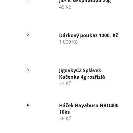
JSA lc se spirálopu 20g
45 Kč
Dárkový poukaz 1000,-Kč
1 000 Kč
JigovkyCZ Splávek
Kačenka 4g rozřízlá
27 Kč
Háček Hayabusa HBO400
10ks
36 Kč