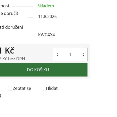
nost
Skladem
 doručit
11.8.2026
ek.
ti doručení
KWGXX4
1 Kč
6 Kč bez DPH
 cena:
DO KOŠÍKU
Zeptat se
Hlídat
t