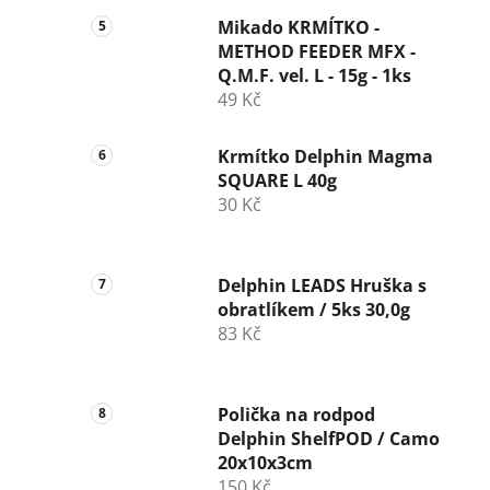
Mikado KRMÍTKO -
METHOD FEEDER MFX -
Q.M.F. vel. L - 15g - 1ks
49 Kč
Krmítko Delphin Magma
SQUARE L 40g
30 Kč
Delphin LEADS Hruška s
obratlíkem / 5ks 30,0g
83 Kč
Polička na rodpod
Delphin ShelfPOD / Camo
20x10x3cm
150 Kč