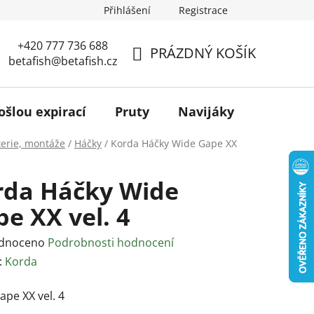
Přihlášení
Registrace
+420 777 736 688
PRÁZDNÝ KOŠÍK
betafish@betafish.cz
NÁKUPNÍ
KOŠÍK
ošlou expirací
Pruty
Navijáky
Podběr
terie, montáže
/
Háčky
/
Korda Háčky Wide Gape XX
rda Háčky Wide
e XX vel. 4
rné
dnoceno
Podrobnosti hodnocení
ení
:
Korda
tu
pe XX vel. 4