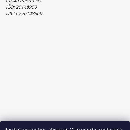
Česká Republika
IČO: 26148960
DIČ: CZ26148960
Používáme cookies, abychom Vám umožnili pohodlné