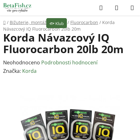
Přejít
Hledat
NÁKUP
na
KOŠÍK
obsah
Domů
/
Bižuterie, montáže
/
Vlasce
/
Fluorocarbon
/
Korda
🐟
Klub
Návazcový IQ Fluorocarbon 20lb 20m
Korda Návazcový IQ
Fluorocarbon 20lb 20m
Průměrné
Neohodnoceno
Podrobnosti hodnocení
hodnocení
Značka:
Korda
produktu
je
0,0
z
5
hvězdiček.