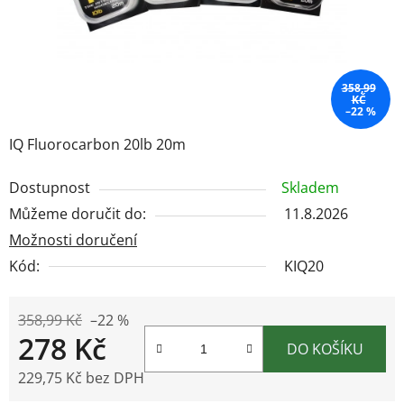
358,99
KČ
–22 %
IQ Fluorocarbon 20lb 20m
Dostupnost
Skladem
Můžeme doručit do:
11.8.2026
Možnosti doručení
Kód:
KIQ20
358,99 Kč
–22 %
278 Kč
DO KOŠÍKU
229,75 Kč bez DPH