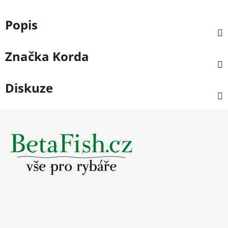
Popis
Značka
Korda
Diskuze
Z
á
p
a
t
í