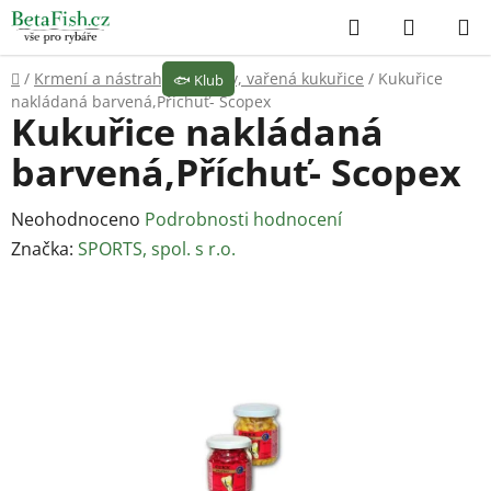
Přejít
Hledat
NÁKUP
na
KOŠÍK
obsah
Domů
/
Krmení a nástrahy
/
Partikly, vařená kukuřice
/
Kukuřice
🐟
Klub
nakládaná barvená,Příchuť- Scopex
Kukuřice nakládaná
barvená,Příchuť- Scopex
Průměrné
Neohodnoceno
Podrobnosti hodnocení
hodnocení
Značka:
SPORTS, spol. s r.o.
produktu
je
0,0
z
5
hvězdiček.