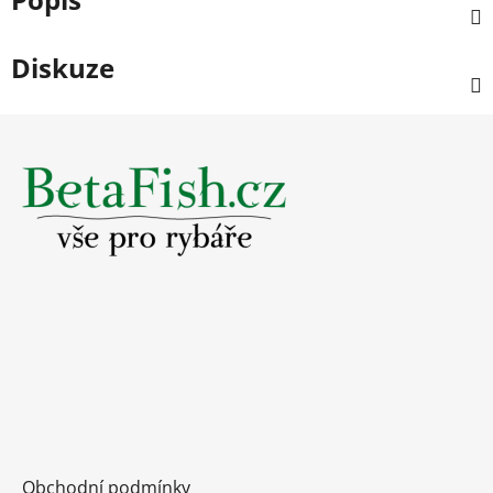
Diskuze
Z
á
p
a
t
í
Obchodní podmínky