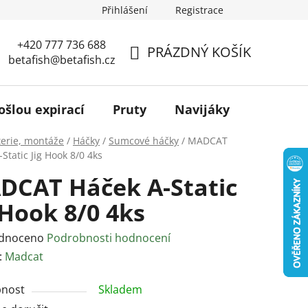
Přihlášení
Registrace
+420 777 736 688
PRÁZDNÝ KOŠÍK
betafish@betafish.cz
NÁKUPNÍ
KOŠÍK
ošlou expirací
Pruty
Navijáky
Podběr
terie, montáže
/
Háčky
/
Sumcové háčky
/
MADCAT
Static Jig Hook 8/0 4ks
DCAT Háček A-Static
 Hook 8/0 4ks
rné
dnoceno
Podrobnosti hodnocení
ení
:
Madcat
tu
nost
Skladem