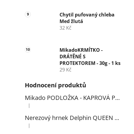
Chytil pufovaný chleba
Med žlutá
32 Kč
MikadoKRMÍTKO -
DRÁTĚNÉ S
PROTEKTOREM - 30g - 1 ks
29 Kč
Hodnocení produktů
Mikado PODLOŽKA - KAPROVÁ PRO VYHÁČKOVÁNÍ S METREM - (102x60cm) - 1ks
|
Hodnocení produktu je 5 z 5 hvězdiček.
Nerezový hrnek Delphin QUEEN 300ml
|
Hodnocení produktu je 5 z 5 hvězdiček.