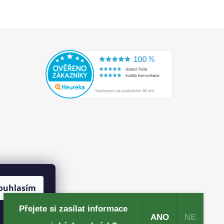
ouhlasím
Přejete si zasílat informace
ANO
NE