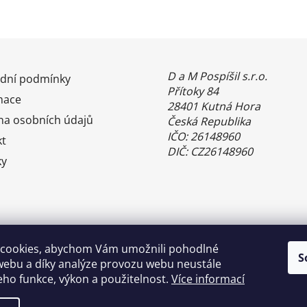
D a M Pospíšil s.r.o.
dní podmínky
Přítoky 84
mace
28401 Kutná Hora
na osobních údajů
Česká Republika
IČO: 26148960
kt
DIČ: CZ26148960
ky
cookies, abychom Vám umožnili pohodlné
S
webu a díky analýze provozu webu neustále
jeho funkce, výkon a použitelnost.
Více informací
Benefity Pluxee - Sodexo