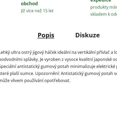
obchod
produkty m
Již více než 15 let
skladem k od
Popis
Diskuze
Lehký ultra ostrý jigový háček ideální na vertikální přívlač a l
podvodními splávky. Je vyroben z vysoce kvalitní japonské oc
Speciální antistatický gumový potah minimalizuje elektrické 
které plaší sumce. Upozornění: Antistatický gumový potah s
může vlivem používání opotřebovat.