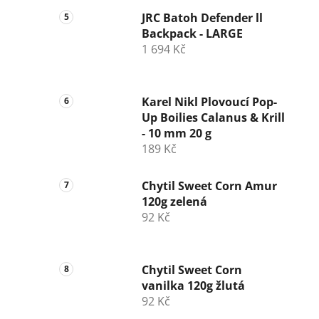
JRC Batoh Defender ll
Backpack - LARGE
1 694 Kč
Karel Nikl Plovoucí Pop-
Up Boilies Calanus & Krill
- 10 mm 20 g
189 Kč
Chytil Sweet Corn Amur
120g zelená
92 Kč
Chytil Sweet Corn
vanilka 120g žlutá
92 Kč