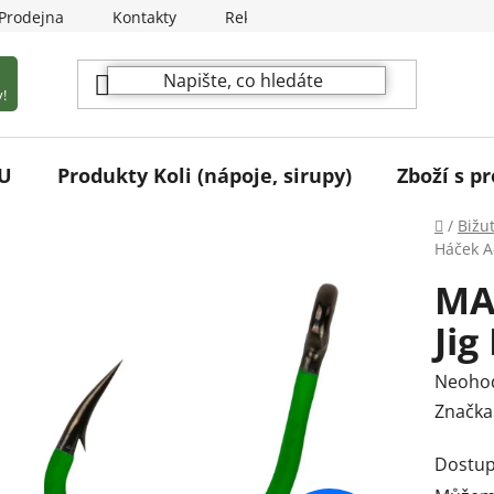
Prodejna
Kontakty
Reklamační podmínky
!
U
Produkty Koli (nápoje, sirupy)
Zboží s pr
Domů
/
Bižu
Háček A-
MA
Jig
Průmě
Neoho
hodnoc
Značka
produk
Dostup
je