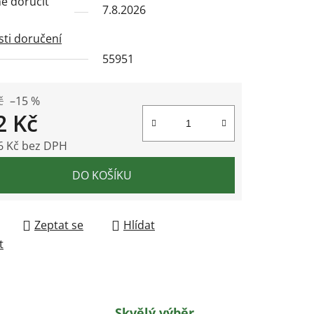
 doručit
7.8.2026
ti doručení
55951
ek.
č
–15 %
2 Kč
6 Kč bez DPH
 cena:
DO KOŠÍKU
Zeptat se
Hlídat
t
Skvělý výběr