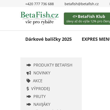
Přejít
+420 777 736 688
betafish@betafish.cz
na
obsah
🐟
BetaFish Klub
slevy až do výše 12% pro členy
Dárkové balíčky 2025
EXPRES MEN
P
PRODUKTY BETAFISH
o
s
NOVINKY
t
AKCE
r
VÝPRODEJ
a
PRUTY
n
n
NAVIJÁKY