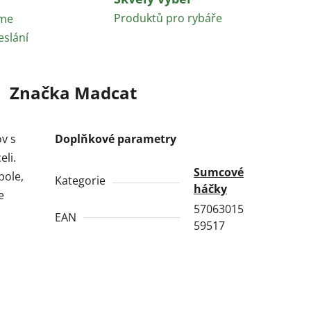
Produktů pro rybáře
áme
eslání
Značka
Madcat
ov s
Doplňkové parametry
eli.
Sumcové
pole,
Kategorie
háčky
e
57063015
EAN
59517