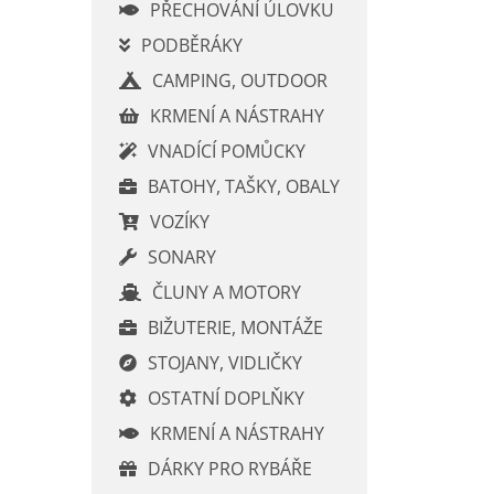
í
PŘECHOVÁNÍ ÚLOVKU
p
PODBĚRÁKY
a
CAMPING, OUTDOOR
n
e
KRMENÍ A NÁSTRAHY
l
VNADÍCÍ POMŮCKY
BATOHY, TAŠKY, OBALY
VOZÍKY
SONARY
ČLUNY A MOTORY
BIŽUTERIE, MONTÁŽE
STOJANY, VIDLIČKY
OSTATNÍ DOPLŇKY
KRMENÍ A NÁSTRAHY
DÁRKY PRO RYBÁŘE