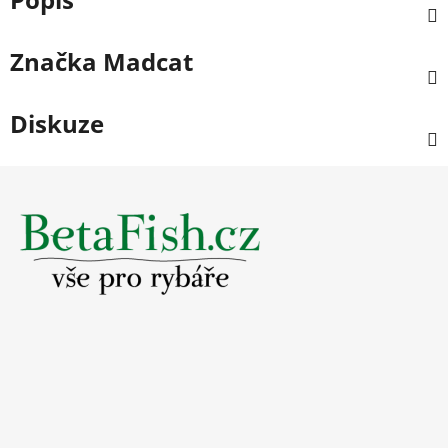
Značka
Madcat
Diskuze
Z
á
p
a
t
í