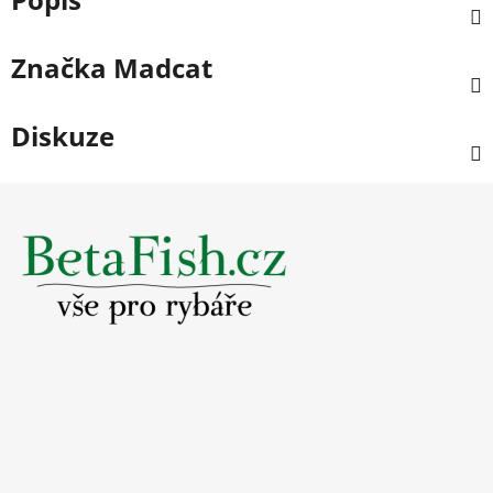
Značka
Madcat
Diskuze
Z
á
p
a
t
í