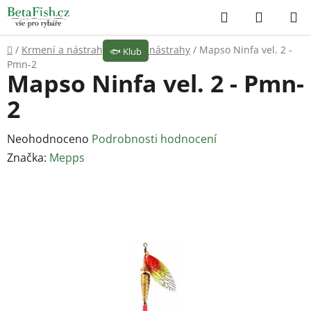
Přejít
Hledat
NÁKUP
na
KOŠÍK
obsah
Domů
/
Krmení a nástrahy
/
Umělé nástrahy
/
Mapso Ninfa vel. 2 -
🐟
Klub
Pmn-2
Mapso Ninfa vel. 2 - Pmn-
2
Průměrné
Neohodnoceno
Podrobnosti hodnocení
hodnocení
Značka:
Mepps
produktu
je
0,0
z
5
hvězdiček.