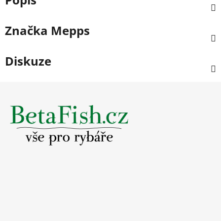
Značka
Mepps
Diskuze
Z
á
p
a
t
í