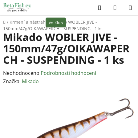
Přejít
Hledat
NÁKUP
na
KOŠÍK
obsah
Domů
/
Krmení a nástrahy
/
Mikado WOBLER JIVE -
🐟
Klub
150mm/47g/OIKAWAPERCH - SUSPENDING - 1 ks
Mikado WOBLER JIVE -
150mm/47g/OIKAWAPER
CH - SUSPENDING - 1 ks
Průměrné
Neohodnoceno
Podrobnosti hodnocení
hodnocení
Značka:
Mikado
produktu
je
0,0
z
5
hvězdiček.