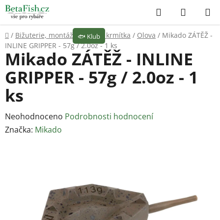
Přejít
Hledat
NÁKUP
na
KOŠÍK
obsah
Domů
/
Bižuterie, montáže
/
Olova, krmítka
/
Olova
/
Mikado ZÁTĚŽ -
🐟
Klub
INLINE GRIPPER - 57g / 2.0oz - 1 ks
Mikado ZÁTĚŽ - INLINE
GRIPPER - 57g / 2.0oz - 1
ks
Průměrné
Neohodnoceno
Podrobnosti hodnocení
hodnocení
Značka:
Mikado
produktu
je
0,0
z
5
hvězdiček.