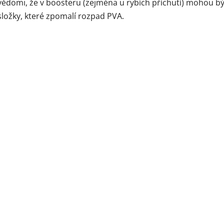
vědomi, že v boosteru (zejména u rybích příchutí) mohou bý
složky, které zpomalí rozpad PVA.