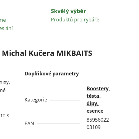
Skvělý výběr
Produktů pro rybáře
áme
eslání
Michal Kučera MIKBAITS
Doplňkové parametry
mixy,
Boostery,
jné
těsta,
Kategorie
dipy,
esence
to s
85956022
EAN
03109
i