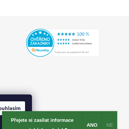
ouhlasím
Přejete si zasílat informace
ANO
NE