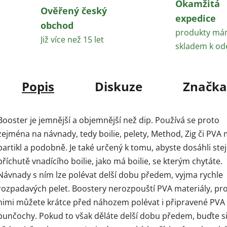
Okamžitá
Ověřený český
expedice
obchod
produkty m
Již více než 15 let
skladem k od
Popis
Diskuze
Značka
Booster je jemnější a objemnější než dip. Používá se proto
zejména na návnady, tedy boilie, pelety, Method, Zig či PVA 
partikl a podobně. Je také určený k tomu, abyste dosáhli ste
příchutě vnadícího boilie, jako má boilie, se kterým chytáte.
Návnady s ním lze polévat delší dobu předem, vyjma rychle
rozpadavých pelet. Boostery nerozpouští PVA materiály, pro
nimi můžete krátce před náhozem polévat i připravené PVA
punčochy. Pokud to však děláte delší dobu předem, buďte s