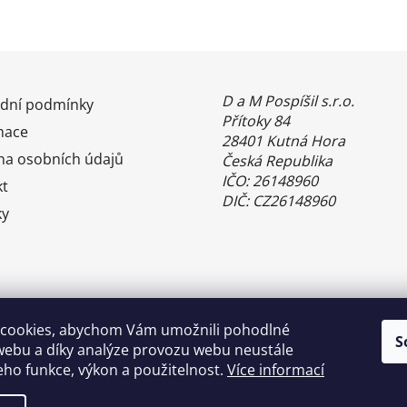
D a M Pospíšil s.r.o.
dní podmínky
Přítoky 84
mace
28401 Kutná Hora
na osobních údajů
Česká Republika
IČO: 26148960
kt
DIČ: CZ26148960
ky
cookies, abychom Vám umožnili pohodlné
S
webu a díky analýze provozu webu neustále
jeho funkce, výkon a použitelnost.
Více informací
Benefity Pluxee - Sodexo