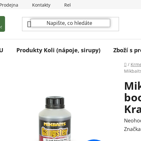
Prodejna
Kontakty
Reklamační podmínky
!
U
Produkty Koli (nápoje, sirupy)
Zboží s pr
Domů
/
Krme
Mikbait
Mi
boo
Kr
Průmě
Neoho
hodnoc
Značka
produk