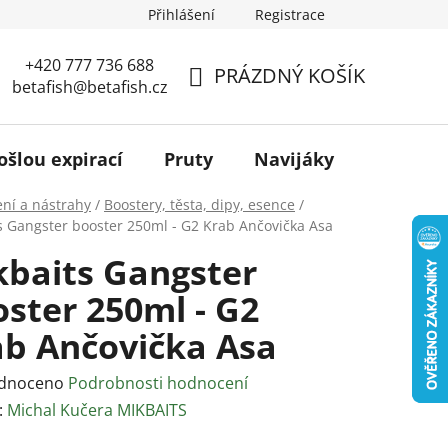
Přihlášení
Registrace
+420 777 736 688
PRÁZDNÝ KOŠÍK
betafish@betafish.cz
NÁKUPNÍ
KOŠÍK
ošlou expirací
Pruty
Navijáky
Podběr
ní a nástrahy
/
Boostery, těsta, dipy, esence
/
s Gangster booster 250ml - G2 Krab Ančovička Asa
kbaits Gangster
ster 250ml - G2
ab Ančovička Asa
rné
dnoceno
Podrobnosti hodnocení
ení
:
Michal Kučera MIKBAITS
tu