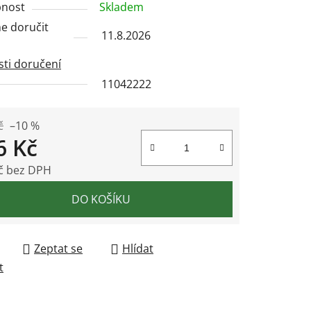
nost
Skladem
 doručit
11.8.2026
ti doručení
11042222
ek.
č
–10 %
6 Kč
č bez DPH
 cena:
DO KOŠÍKU
Zeptat se
Hlídat
t