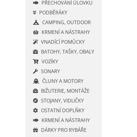
í
PŘECHOVÁNÍ ÚLOVKU
p
PODBĚRÁKY
a
CAMPING, OUTDOOR
n
e
KRMENÍ A NÁSTRAHY
l
VNADÍCÍ POMŮCKY
BATOHY, TAŠKY, OBALY
VOZÍKY
SONARY
ČLUNY A MOTORY
BIŽUTERIE, MONTÁŽE
STOJANY, VIDLIČKY
OSTATNÍ DOPLŇKY
KRMENÍ A NÁSTRAHY
DÁRKY PRO RYBÁŘE