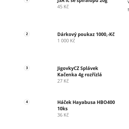
JSA lc se spirálopu 20g
45 Kč
Dárkový poukaz 1000,-Kč
1 000 Kč
JigovkyCZ Splávek
Kačenka 4g rozřízlá
27 Kč
Háček Hayabusa HBO400
10ks
36 Kč