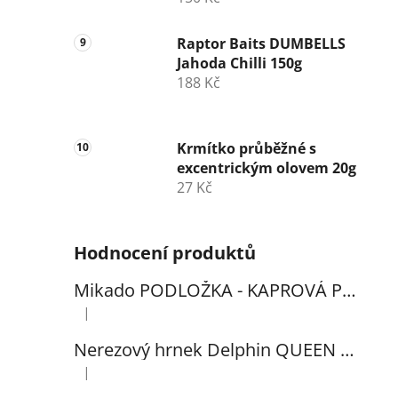
Raptor Baits DUMBELLS
Jahoda Chilli 150g
188 Kč
Krmítko průběžné s
excentrickým olovem 20g
27 Kč
Hodnocení produktů
Mikado PODLOŽKA - KAPROVÁ PRO VYHÁČKOVÁNÍ S METREM - (102x60cm) - 1ks
|
Hodnocení produktu je 5 z 5 hvězdiček.
Nerezový hrnek Delphin QUEEN 300ml
|
Hodnocení produktu je 5 z 5 hvězdiček.