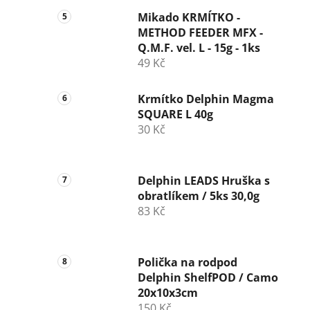
Mikado KRMÍTKO -
METHOD FEEDER MFX -
Q.M.F. vel. L - 15g - 1ks
49 Kč
Krmítko Delphin Magma
SQUARE L 40g
30 Kč
Delphin LEADS Hruška s
obratlíkem / 5ks 30,0g
83 Kč
Polička na rodpod
Delphin ShelfPOD / Camo
20x10x3cm
150 Kč