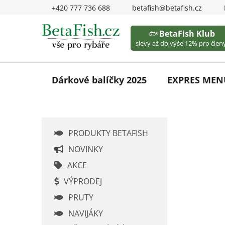
Přejít
+420 777 736 688
betafish@betafish.cz
na
obsah
🐟
BetaFish Klub
slevy až do výše 12% pro členy
Dárkové balíčky 2025
EXPRES MEN
P
PRODUKTY BETAFISH
o
s
NOVINKY
t
AKCE
r
VÝPRODEJ
a
PRUTY
n
n
NAVIJÁKY