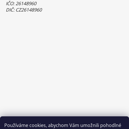
IČO: 26148960
DIČ: CZ26148960
Používáme cookies, abychom Vám umožnili pohodlné