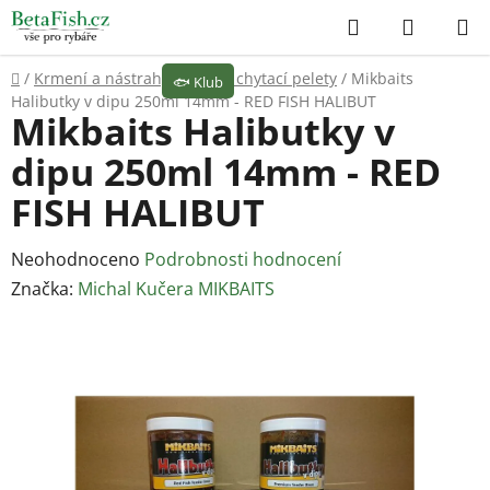
Přejít
Hledat
NÁKUP
na
KOŠÍK
obsah
Domů
/
Krmení a nástrahy
/
Pelety, chytací pelety
/
Mikbaits
🐟
Klub
Halibutky v dipu 250ml 14mm - RED FISH HALIBUT
Mikbaits Halibutky v
dipu 250ml 14mm - RED
FISH HALIBUT
Průměrné
Neohodnoceno
Podrobnosti hodnocení
hodnocení
Značka:
Michal Kučera MIKBAITS
produktu
je
0,0
z
5
hvězdiček.