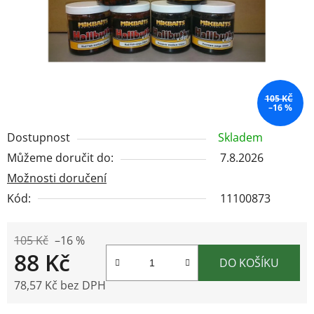
105 KČ
–16 %
Dostupnost
Skladem
Můžeme doručit do:
7.8.2026
Možnosti doručení
Kód:
11100873
105 Kč
–16 %
88 Kč
DO KOŠÍKU
78,57 Kč bez DPH
Měrná cena: