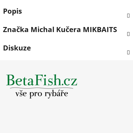
Popis
Značka
Michal Kučera MIKBAITS
Diskuze
Z
á
p
a
t
í