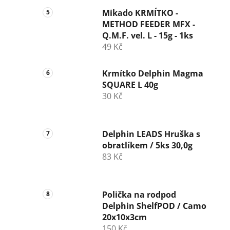
Mikado KRMÍTKO -
METHOD FEEDER MFX -
Q.M.F. vel. L - 15g - 1ks
49 Kč
Krmítko Delphin Magma
SQUARE L 40g
30 Kč
Delphin LEADS Hruška s
obratlíkem / 5ks 30,0g
83 Kč
Polička na rodpod
Delphin ShelfPOD / Camo
20x10x3cm
150 Kč