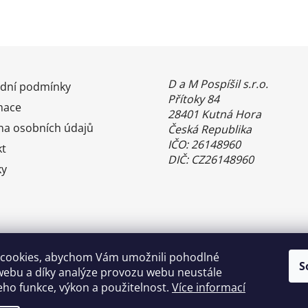
D a M Pospíšil s.r.o.
dní podmínky
Přítoky 84
mace
28401 Kutná Hora
na osobních údajů
Česká Republika
IČO: 26148960
kt
DIČ: CZ26148960
ky
cookies, abychom Vám umožnili pohodlné
S
webu a díky analýze provozu webu neustále
jeho funkce, výkon a použitelnost.
Více informací
Benefity Pluxee - Sodexo