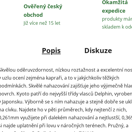
Okamžitá
Ověřený český
expedice
obchod
produkty m
Již více než 15 let
skladem k od
Popis
Diskuze
Skvělou oděruvzdornost, nízkou roztažnost a excelentní no
v uzlu ocení zejména kapraři, a to v jakýchkoliv těžkých
podmínkách. Skvělé nahazování zajišťuje jeho výjimečně hla
povrch. Kyoto patří do nejvyšší třídy vlasců Delphin, vyrobe
v Japonsku. Výborně se s ním nahazuje a stejně dobře se uk
na cívku. Najdete ho v pěti průměrech, kdy nejtenčí z nich,
0,261mm využijete při dalekém nahazování a nejtlustší, 0,
si najde uplatnění při lovu v náročných terénech. Pružný, a