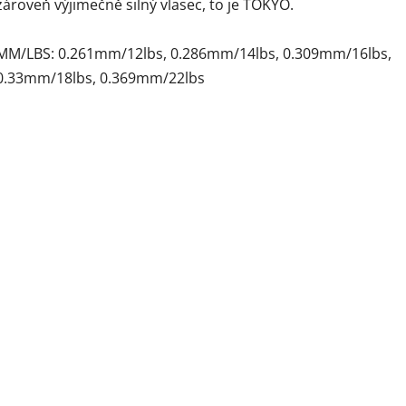
zároveň výjimečně silný vlasec, to je TOKYO.
MM/LBS: 0.261mm/12lbs, 0.286mm/14lbs, 0.309mm/16lbs,
0.33mm/18lbs, 0.369mm/22lbs