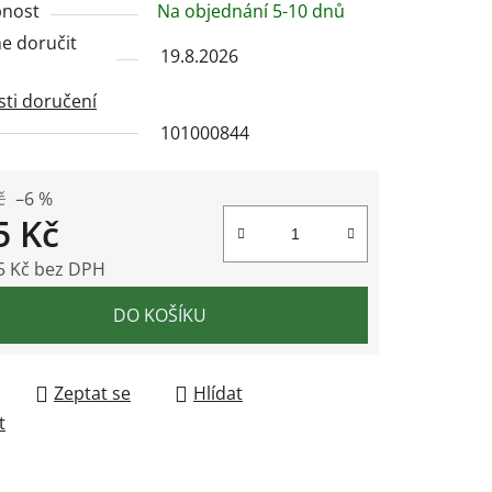
nost
Na objednání 5-10 dnů
 doručit
19.8.2026
ti doručení
101000844
ek.
č
–6 %
5 Kč
5 Kč bez DPH
 cena:
DO KOŠÍKU
Zeptat se
Hlídat
t