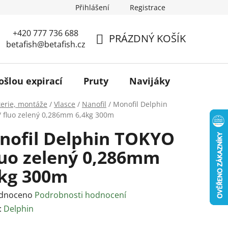
Přihlášení
Registrace
+420 777 736 688
PRÁZDNÝ KOŠÍK
betafish@betafish.cz
NÁKUPNÍ
KOŠÍK
ošlou expirací
Pruty
Navijáky
Podběr
terie, montáže
/
Vlasce
/
Nanofil
/
Monofil Delphin
 fluo zelený 0,286mm 6,4kg 300m
nofil Delphin TOKYO
luo zelený 0,286mm
4kg 300m
rné
dnoceno
Podrobnosti hodnocení
ení
:
Delphin
tu