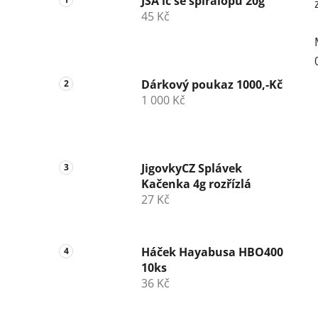
JSA lc se spirálopu 20g
45 Kč
Dárkový poukaz 1000,-Kč
1 000 Kč
JigovkyCZ Splávek
Kačenka 4g rozřízlá
27 Kč
Háček Hayabusa HBO400
10ks
36 Kč