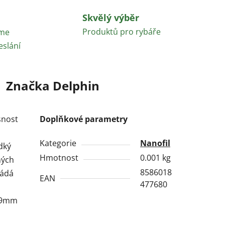
Skvělý výběr
Produktů pro rybáře
áme
eslání
Značka
Delphin
snost
Doplňkové parametry
Kategorie
Nanofil
dký
Hmotnost
0.001 kg
ných
8586018
ládá
EAN
477680
369mm