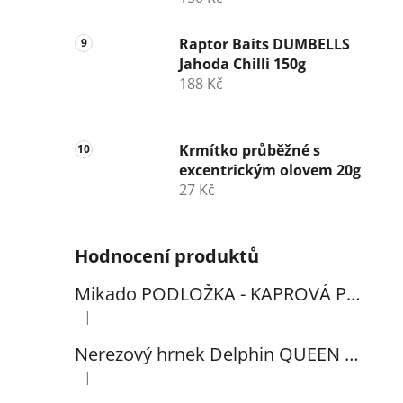
Raptor Baits DUMBELLS
Jahoda Chilli 150g
188 Kč
Krmítko průběžné s
excentrickým olovem 20g
27 Kč
Hodnocení produktů
Mikado PODLOŽKA - KAPROVÁ PRO VYHÁČKOVÁNÍ S METREM - (102x60cm) - 1ks
|
Hodnocení produktu je 5 z 5 hvězdiček.
Nerezový hrnek Delphin QUEEN 300ml
|
Hodnocení produktu je 5 z 5 hvězdiček.