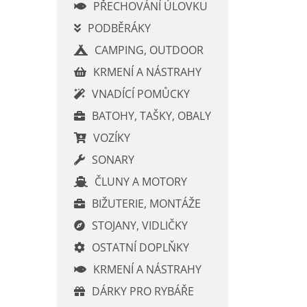
í
PŘECHOVÁNÍ ÚLOVKU
p
PODBĚRÁKY
a
CAMPING, OUTDOOR
n
e
KRMENÍ A NÁSTRAHY
l
VNADÍCÍ POMŮCKY
BATOHY, TAŠKY, OBALY
VOZÍKY
SONARY
ČLUNY A MOTORY
BIŽUTERIE, MONTÁŽE
STOJANY, VIDLIČKY
OSTATNÍ DOPLŇKY
KRMENÍ A NÁSTRAHY
DÁRKY PRO RYBÁŘE