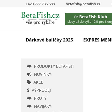
Přejít
+420 777 736 688
betafish@betafish.cz
na
obsah
🐟
BetaFish Klub
slevy až do výše 12% pro členy
Dárkové balíčky 2025
EXPRES MEN
P
PRODUKTY BETAFISH
o
s
NOVINKY
t
AKCE
r
VÝPRODEJ
a
PRUTY
n
n
NAVIJÁKY