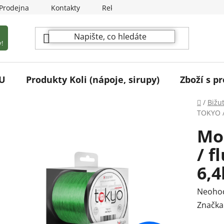
Prodejna
Kontakty
Reklamační podmínky
!
U
Produkty Koli (nápoje, sirupy)
Zboží s pr
Domů
/
Bižu
TOKYO /
Mo
/ f
6,
Průmě
Neoho
hodnoc
Značka
produk