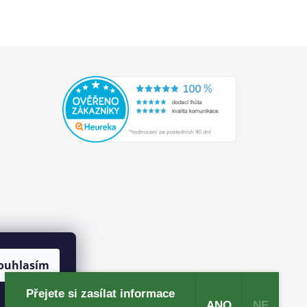
ouhlasím
Přejete si zasílat informace
ANO
NE