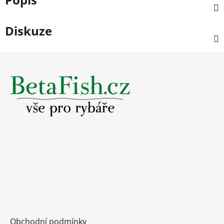
Diskuze
Z
á
p
a
t
í
Obchodní podmínky