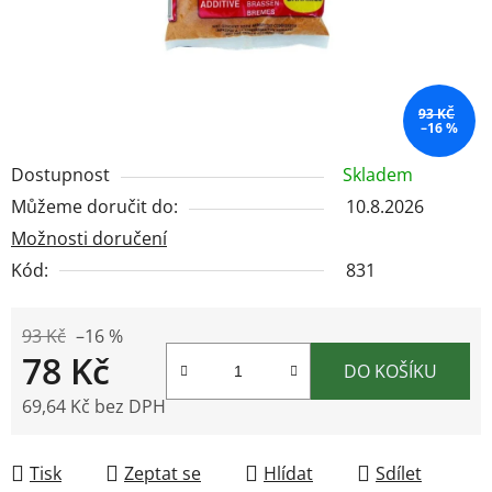
93 KČ
–16 %
Dostupnost
Skladem
Můžeme doručit do:
10.8.2026
Možnosti doručení
Kód:
831
93 Kč
–16 %
78 Kč
DO KOŠÍKU
69,64 Kč bez DPH
Měrná cena:
Tisk
Zeptat se
Hlídat
Sdílet