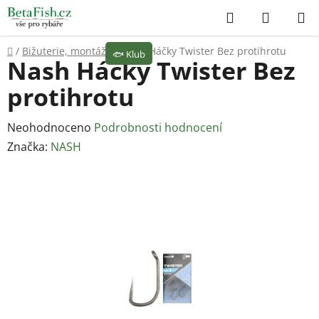
Přejít
Hledat
NÁKUP
na
KOŠÍK
obsah
Domů
/
Bižuterie, montáže
/
Nash Háčky Twister Bez protihrotu
🐟
Klub
Nash Háčky Twister Bez
protihrotu
Průměrné
Neohodnoceno
Podrobnosti hodnocení
hodnocení
Značka:
NASH
produktu
je
0,0
z
5
hvězdiček.