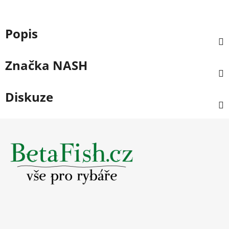
Popis
Značka
NASH
Diskuze
Z
á
p
a
t
í