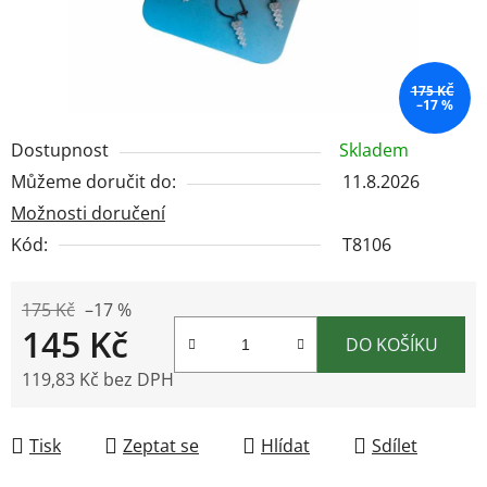
175 KČ
–17 %
Dostupnost
Skladem
Můžeme doručit do:
11.8.2026
Možnosti doručení
Kód:
T8106
175 Kč
–17 %
145 Kč
DO KOŠÍKU
119,83 Kč bez DPH
Měrná cena:
Tisk
Zeptat se
Hlídat
Sdílet