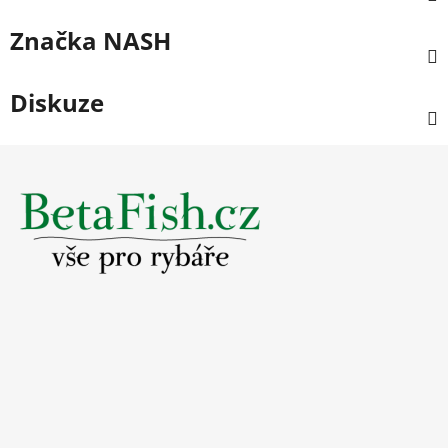
Značka
NASH
Diskuze
Z
á
p
a
t
í