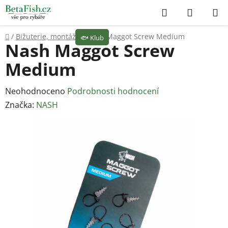
Přejít
Hledat
NÁKUP
na
KOŠÍK
obsah
Domů
/
Bižuterie, montáže
/
Nash Maggot Screw Medium
🐟
Klub
Nash Maggot Screw
Medium
Průměrné
Neohodnoceno
Podrobnosti hodnocení
hodnocení
Značka:
NASH
produktu
je
0,0
z
5
hvězdiček.