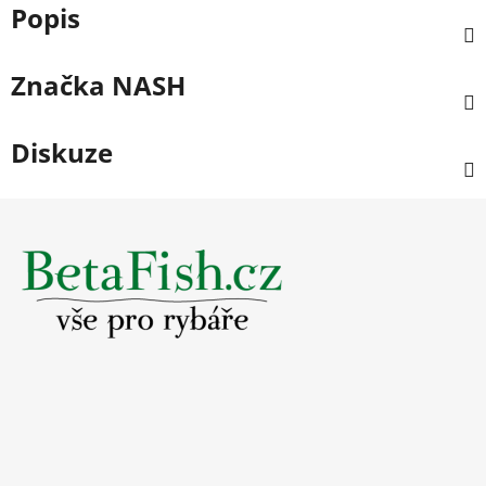
Popis
Značka
NASH
Diskuze
Z
á
p
a
t
í