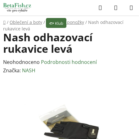
Přejít
Hledat
NÁKUP
na
KOŠÍK
obsah
Domů
/
Oblečení a boty
/
Rukavice, ponožky
/
Nash odhazovací
🐟
Klub
rukavice levá
Nash odhazovací
rukavice levá
Průměrné
Neohodnoceno
Podrobnosti hodnocení
hodnocení
Značka:
NASH
produktu
je
0,0
z
5
hvězdiček.