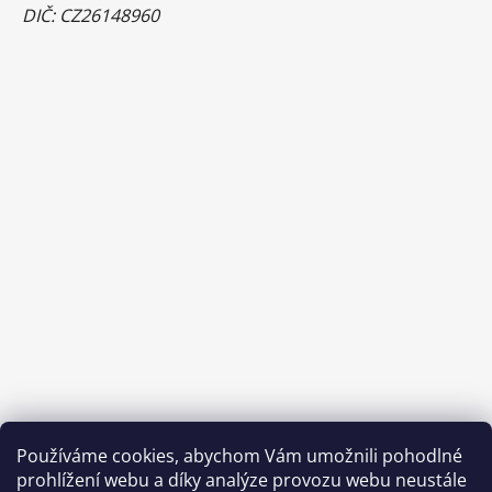
DIČ: CZ26148960
Používáme cookies, abychom Vám umožnili pohodlné
prohlížení webu a díky analýze provozu webu neustále