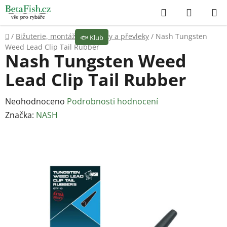
Přejít
Hledat
NÁKUP
na
KOŠÍK
obsah
Domů
/
Bižuterie, montáže
/
Závěsky a převleky
/
Nash Tungsten
🐟
Klub
Weed Lead Clip Tail Rubber
Nash Tungsten Weed
Lead Clip Tail Rubber
Průměrné
Neohodnoceno
Podrobnosti hodnocení
hodnocení
Značka:
NASH
produktu
je
0,0
z
5
hvězdiček.