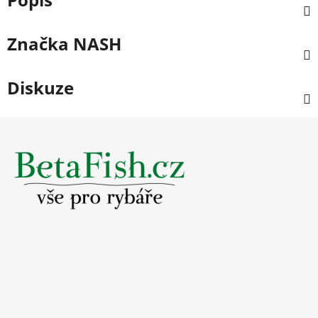
Značka
NASH
Diskuze
Z
á
p
a
t
í