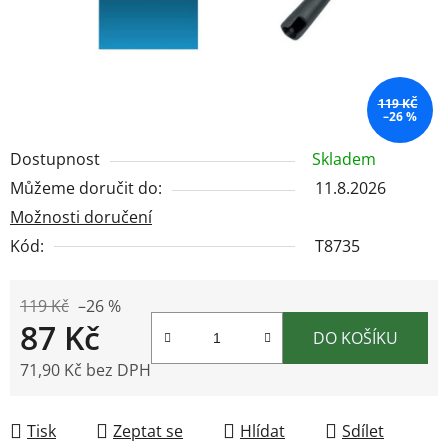
119 KČ
–26 %
Dostupnost
Skladem
Můžeme doručit do:
11.8.2026
Možnosti doručení
Kód:
T8735
119 Kč
–26 %
87 Kč
DO KOŠÍKU
71,90 Kč bez DPH
Měrná cena:
Tisk
Zeptat se
Hlídat
Sdílet