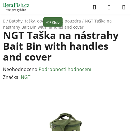
Přejít
Hledat
NÁKUP
na
KOŠÍK
obsah
Domů
/
Batohy, tašky, obaly
/
Tašky, pouzdra
/
NGT Taška na
🐟
Klub
nástrahy Bait Bin with handles and cover
NGT Taška na nástrahy
Bait Bin with handles
and cover
Průměrné
Neohodnoceno
Podrobnosti hodnocení
hodnocení
Značka:
NGT
produktu
je
0,0
z
5
hvězdiček.