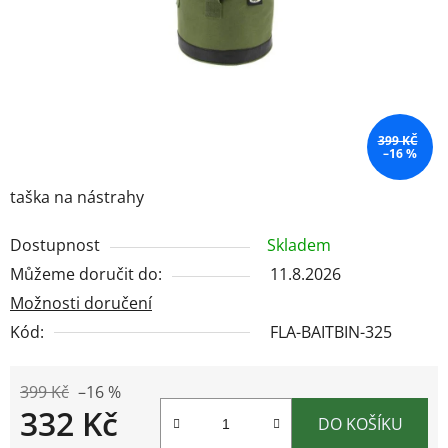
399 KČ
–16 %
taška na nástrahy
Dostupnost
Skladem
Můžeme doručit do:
11.8.2026
Možnosti doručení
Kód:
FLA-BAITBIN-325
399 Kč
–16 %
332 Kč
DO KOŠÍKU