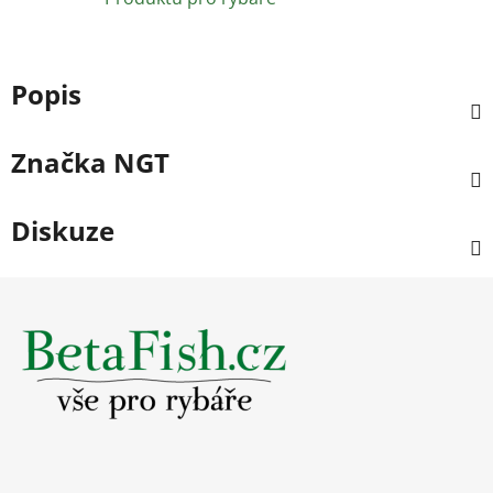
Popis
Značka
NGT
Diskuze
Z
á
p
a
t
í