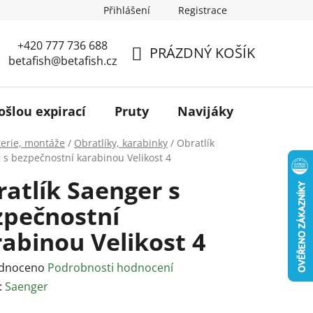
Přihlášení
Registrace
+420 777 736 688
PRÁZDNÝ KOŠÍK
betafish@betafish.cz
NÁKUPNÍ
KOŠÍK
ošlou expirací
Pruty
Navijáky
Podběr
terie, montáže
/
Obratlíky, karabinky
/
Obratlík
 s bezpečnostní karabinou Velikost 4
atlík Saenger s
zpečnostní
abinou Velikost 4
rné
dnoceno
Podrobnosti hodnocení
ení
:
Saenger
tu