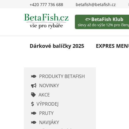
Přejít
+420 777 736 688
betafish@betafish.cz
na
obsah
🐟
BetaFish Klub
slevy až do výše 12% pro členy
Dárkové balíčky 2025
EXPRES MEN
P
PRODUKTY BETAFISH
o
s
NOVINKY
t
AKCE
r
VÝPRODEJ
a
PRUTY
n
n
NAVIJÁKY