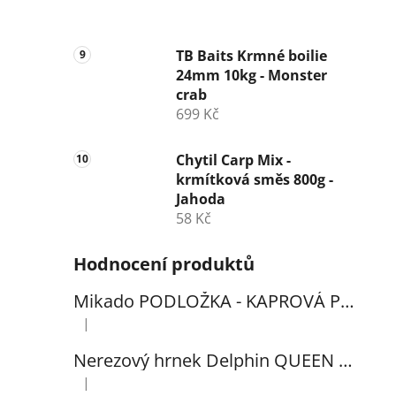
TB Baits Krmné boilie
24mm 10kg - Monster
crab
699 Kč
Chytil Carp Mix -
krmítková směs 800g -
Jahoda
58 Kč
Hodnocení produktů
Mikado PODLOŽKA - KAPROVÁ PRO VYHÁČKOVÁNÍ S METREM - (102x60cm) - 1ks
|
Hodnocení produktu je 5 z 5 hvězdiček.
Nerezový hrnek Delphin QUEEN 300ml
|
Hodnocení produktu je 5 z 5 hvězdiček.