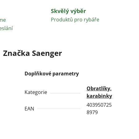
Skvělý výběr
Produktů pro rybáře
áme
eslání
Značka
Saenger
Doplňkové parametry
Obratlíky,
Kategorie
karabinky
403950725
EAN
8979