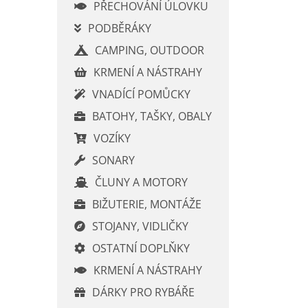
í
PŘECHOVÁNÍ ÚLOVKU
p
PODBĚRÁKY
a
CAMPING, OUTDOOR
n
e
KRMENÍ A NÁSTRAHY
l
VNADÍCÍ POMŮCKY
BATOHY, TAŠKY, OBALY
VOZÍKY
SONARY
ČLUNY A MOTORY
BIŽUTERIE, MONTÁŽE
STOJANY, VIDLIČKY
OSTATNÍ DOPLŇKY
KRMENÍ A NÁSTRAHY
DÁRKY PRO RYBÁŘE