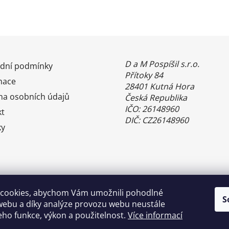
D a M Pospíšil s.r.o.
dní podmínky
Přítoky 84
mace
28401 Kutná Hora
na osobních údajů
Česká Republika
IČO: 26148960
kt
DIČ: CZ26148960
ky
cookies, abychom Vám umožnili pohodlné
S
webu a díky analýze provozu webu neustále
jeho funkce, výkon a použitelnost.
Více informací
Benefity Pluxee - Sodexo