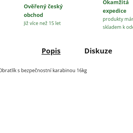
Okamžitá
Ověřený český
expedice
obchod
produkty m
Již více než 15 let
skladem k od
Popis
Diskuze
Obratlík s bezpečnostní karabinou 16kg