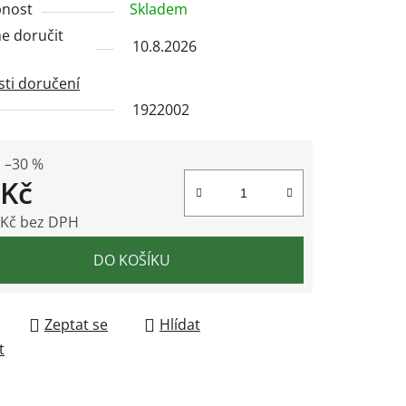
nost
Skladem
 doručit
10.8.2026
ti doručení
1922002
ek.
–30 %
 Kč
 Kč bez DPH
 cena:
DO KOŠÍKU
Zeptat se
Hlídat
t