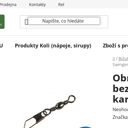
Prodejna
Kontakty
Reklamační podmínky
!
U
Produkty Koli (nápoje, sirupy)
Zboží s pr
Domů
/
Bižu
Saenger
Obr
be
kar
Průmě
Neoho
hodnoc
Značka
produk