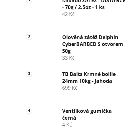
Mikado ZÁTĚŽ - DISTANCE
- 70g / 2.5oz - 1 ks
42 Kč
Olověná zátěž Delphin
CyberBARBED S otvorem
50g
33 Kč
TB Baits Krmné boilie
24mm 10kg - Jahoda
699 Kč
Ventilková gumička
černá
4 Kč