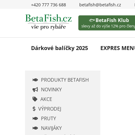
Přejít
+420 777 736 688
betafish@betafish.cz
na
obsah
🐟
BetaFish Klub
slevy až do výše 12% pro členy
Dárkové balíčky 2025
EXPRES MEN
P
PRODUKTY BETAFISH
o
s
NOVINKY
t
AKCE
r
VÝPRODEJ
a
PRUTY
n
n
NAVIJÁKY