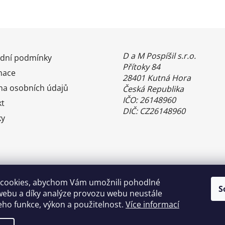
D a M Pospíšil s.r.o.
dní podmínky
Přítoky 84
mace
28401 Kutná Hora
na osobních údajů
Česká Republika
IČO: 26148960
kt
DIČ: CZ26148960
ky
cookies, abychom Vám umožnili pohodlné
S
webu a díky analýze provozu webu neustále
jeho funkce, výkon a použitelnost.
Více informací
Benefity Pluxee - Sodexo