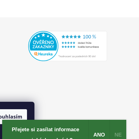
ouhlasím
Přejete si zasílat informace
ANO
NE