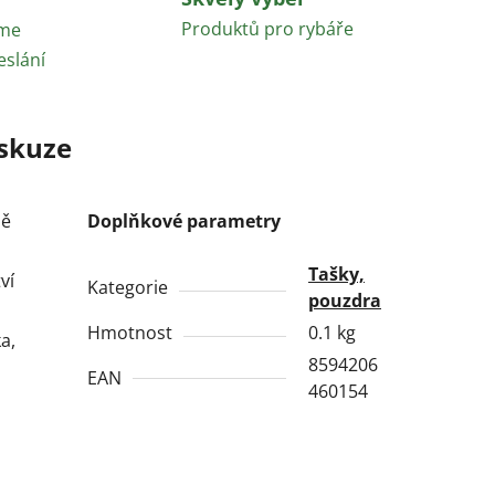
Produktů pro rybáře
áme
eslání
skuze
ně
Doplňkové parametry
Tašky,
ví
Kategorie
pouzdra
Hmotnost
0.1 kg
a,
8594206
EAN
460154