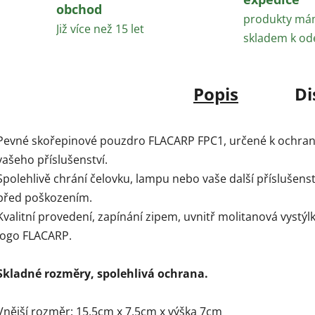
obchod
produkty m
Již více než 15 let
skladem k od
Popis
Di
Pevné skořepinové pouzdro FLACARP FPC1, určené k ochra
vašeho příslušenství.
Spolehlivě chrání čelovku, lampu nebo vaše další příslušenst
před poškozením.
Kvalitní provedení, zapínání zipem, uvnitř molitanová vystýlk
logo FLACARP.
Skladné rozměry, spolehlivá ochrana.
Vnější rozměr: 15,5cm x 7,5cm x výška 7cm