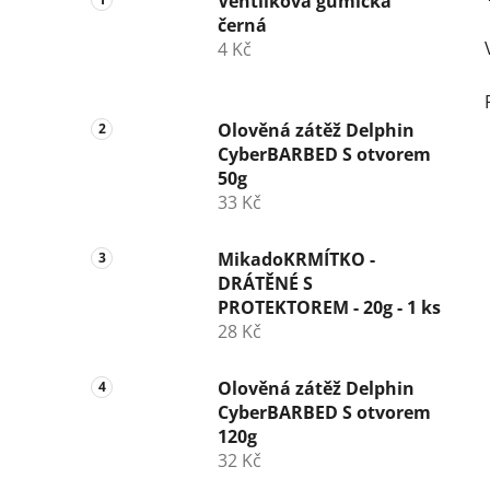
Ventilková gumička
černá
4 Kč
Olověná zátěž Delphin
CyberBARBED S otvorem
50g
33 Kč
MikadoKRMÍTKO -
DRÁTĚNÉ S
PROTEKTOREM - 20g - 1 ks
28 Kč
Olověná zátěž Delphin
CyberBARBED S otvorem
120g
32 Kč