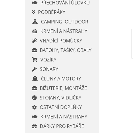
í
PŘECHOVÁNÍ ÚLOVKU
p
PODBĚRÁKY
a
CAMPING, OUTDOOR
n
e
KRMENÍ A NÁSTRAHY
l
VNADÍCÍ POMŮCKY
BATOHY, TAŠKY, OBALY
VOZÍKY
SONARY
ČLUNY A MOTORY
BIŽUTERIE, MONTÁŽE
STOJANY, VIDLIČKY
OSTATNÍ DOPLŇKY
KRMENÍ A NÁSTRAHY
DÁRKY PRO RYBÁŘE