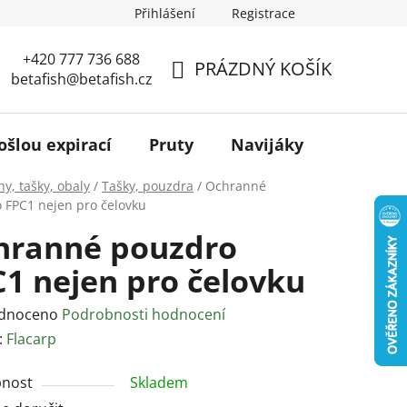
Přihlášení
Registrace
+420 777 736 688
PRÁZDNÝ KOŠÍK
betafish@betafish.cz
NÁKUPNÍ
KOŠÍK
ošlou expirací
Pruty
Navijáky
Podběr
y, tašky, obaly
/
Tašky, pouzdra
/
Ochranné
 FPC1 nejen pro čelovku
hranné pouzdro
1 nejen pro čelovku
rné
dnoceno
Podrobnosti hodnocení
ení
:
Flacarp
tu
nost
Skladem