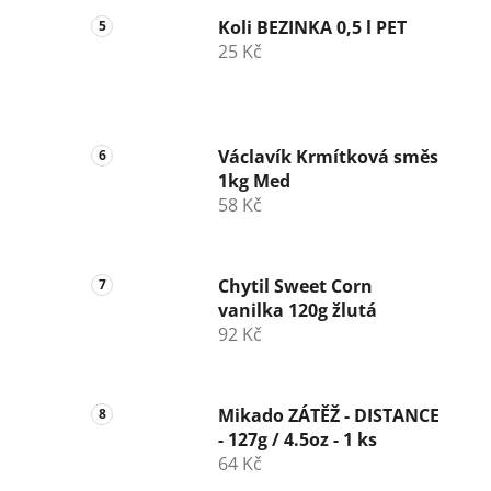
Koli BEZINKA 0,5 l PET
25 Kč
Václavík Krmítková směs
1kg Med
58 Kč
Chytil Sweet Corn
vanilka 120g žlutá
92 Kč
Mikado ZÁTĚŽ - DISTANCE
- 127g / 4.5oz - 1 ks
64 Kč