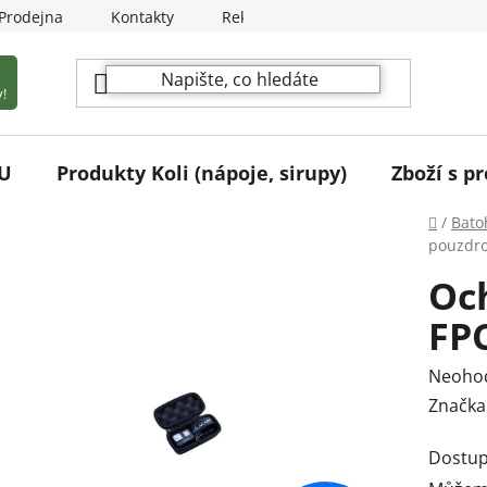
Prodejna
Kontakty
Reklamační podmínky
!
U
Produkty Koli (nápoje, sirupy)
Zboží s pr
Domů
/
Batoh
pouzdro
Oc
FPC
Průmě
Neoho
hodnoc
Značka
produk
Dostup
je