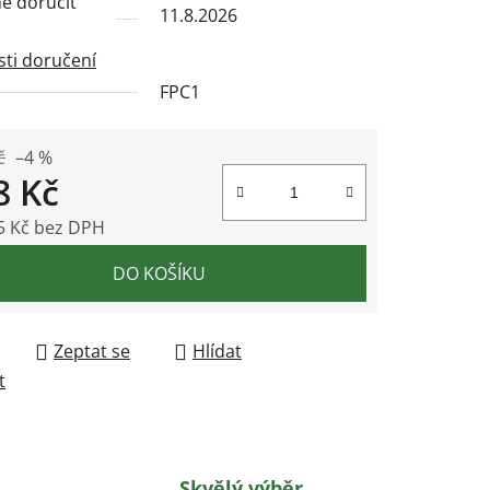
 doručit
11.8.2026
ti doručení
FPC1
ek.
č
–4 %
8 Kč
5 Kč bez DPH
 cena:
DO KOŠÍKU
Zeptat se
Hlídat
t
Skvělý výběr