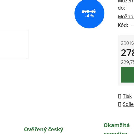
Můžeme
0,0
do:
z
290 KČ
–4 %
Možnos
5
Kód:
hvězdič
290 K
27
229,7
Měrná
Tisk
Sdíle
Okamžitá
Ověřený český
expedice