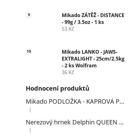
Mikado ZÁTĚŽ - DISTANCE
- 99g / 3.5oz - 1 ks
53 Kč
Mikado LANKO - JAWS-
EXTRALIGHT - 25cm/2.5kg
- 2 ks Wolfram
36 Kč
Hodnocení produktů
Mikado PODLOŽKA - KAPROVÁ PRO VYHÁČKOVÁNÍ S METREM - (102x60cm) - 1ks
|
Hodnocení produktu je 5 z 5 hvězdiček.
Nerezový hrnek Delphin QUEEN 300ml
|
Hodnocení produktu je 5 z 5 hvězdiček.