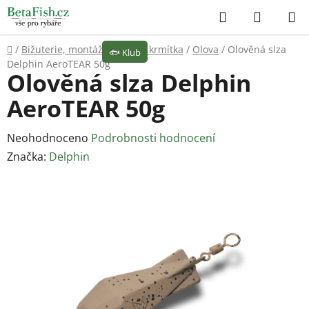
Přejít
Hledat
NÁKUP
na
KOŠÍK
obsah
Domů
/
Bižuterie, montáže
/
Olova, krmítka
/
Olova
/
Olověná slza
🐟
Klub
Delphin AeroTEAR 50g
Olověná slza Delphin
AeroTEAR 50g
Průměrné
Neohodnoceno
Podrobnosti hodnocení
hodnocení
Značka:
Delphin
produktu
je
0,0
z
5
hvězdiček.