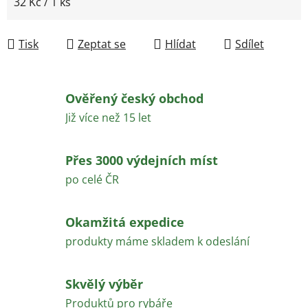
Měrná cena:
32 Kč / 1 ks
Tisk
Zeptat se
Hlídat
Sdílet
Ověřený český obchod
Již více než 15 let
Přes 3000 výdejních míst
po celé ČR
Okamžitá expedice
produkty máme skladem k odeslání
Skvělý výběr
Produktů pro rybáře