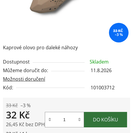
33 KČ
–3 %
Kaprové olovo pro daleké náhozy
Dostupnost
Skladem
Můžeme doručit do:
11.8.2026
Možnosti doručení
Kód:
101003712
33 Kč
–3 %
32 Kč
DO KOŠÍKU
26,45 Kč bez DPH