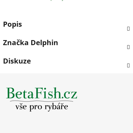
Popis
Značka
Delphin
Diskuze
Z
á
p
a
t
í