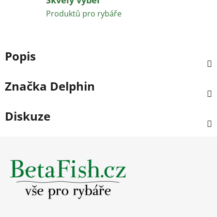
Skvělý výběr
Produktů pro rybáře
Popis
Značka
Delphin
Diskuze
Z
á
p
a
t
í