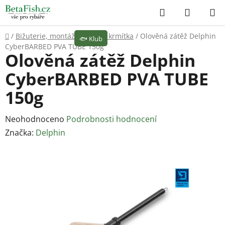
Přejít
Hledat
NÁKUP
na
KOŠÍK
obsah
Domů
/
Bižuterie, montáže
/
Olova, krmítka
/
Olověná zátěž Delphin
🐟
Klub
CyberBARBED PVA TUBE 150g
Olověná zátěž Delphin
CyberBARBED PVA TUBE
150g
Průměrné
Neohodnoceno
Podrobnosti hodnocení
hodnocení
Značka:
Delphin
produktu
je
0,0
z
5
hvězdiček.