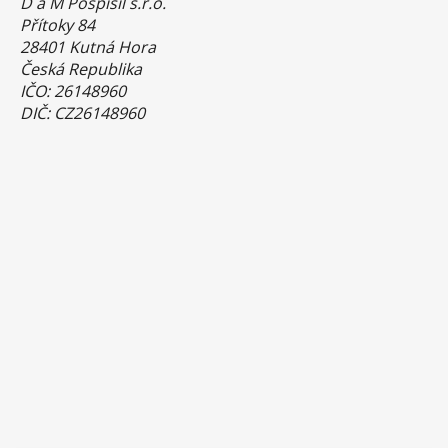
D a M Pospíšil s.r.o.
Přítoky 84
28401 Kutná Hora
Česká Republika
IČO: 26148960
DIČ: CZ26148960