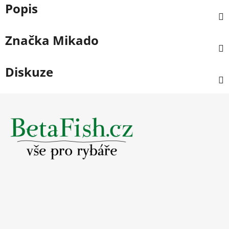
Popis
Značka
Mikado
Diskuze
Z
á
p
a
t
í