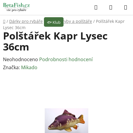
Přejít
Hledat
NÁKUP
na
KOŠÍK
obsah
Domů
/
Dárky pro rybáře
/
Plyšové ryby a polštáře
/
Polštářek Kapr
🐟
Klub
Lysec 36cm
Polštářek Kapr Lysec
36cm
Průměrné
Neohodnoceno
Podrobnosti hodnocení
hodnocení
Značka:
Mikado
produktu
je
0,0
z
5
hvězdiček.