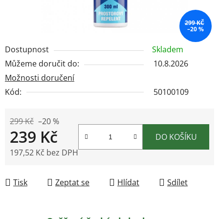
299 KČ
–20 %
Dostupnost
Skladem
Můžeme doručit do:
10.8.2026
Možnosti doručení
Kód:
50100109
299 Kč
–20 %
239 Kč
DO KOŠÍKU
197,52 Kč bez DPH
Měrná cena:
Tisk
Zeptat se
Hlídat
Sdílet