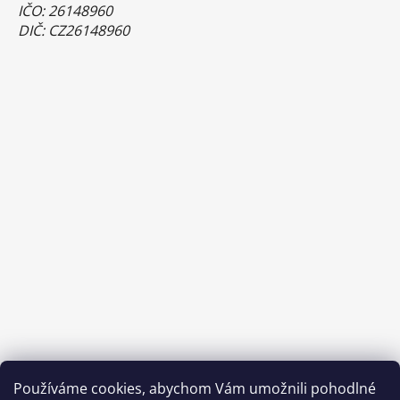
IČO: 26148960
DIČ: CZ26148960
Používáme cookies, abychom Vám umožnili pohodlné