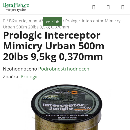
Přejít
Hledat
NÁKUP
na
KOŠÍK
obsah
Domů
/
Bižuterie, montáže
/
Vlasce
/
Prologic Interceptor Mimicry
🐟
Klub
Urban 500m 20lbs 9,5kg 0,370mm
Prologic Interceptor
Mimicry Urban 500m
20lbs 9,5kg 0,370mm
Průměrné
Neohodnoceno
Podrobnosti hodnocení
hodnocení
Značka:
Prologic
produktu
je
0,0
z
5
hvězdiček.