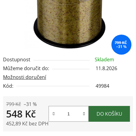
799 KČ
–31 %
Dostupnost
Skladem
Můžeme doručit do:
11.8.2026
Možnosti doručení
Kód:
49984
799 Kč
–31 %
548 Kč
DO KOŠÍKU
452,89 Kč bez DPH
Měrná cena: