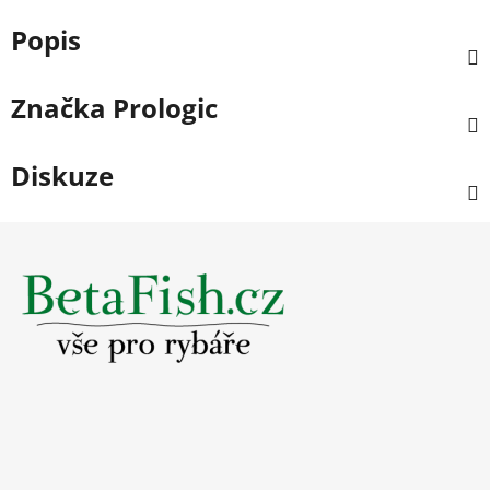
Popis
Značka
Prologic
Diskuze
Z
á
p
a
t
í